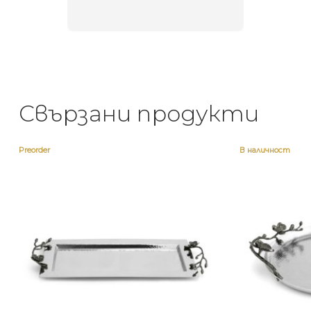
неповт
Свързани продукти
Preorder
В наличност