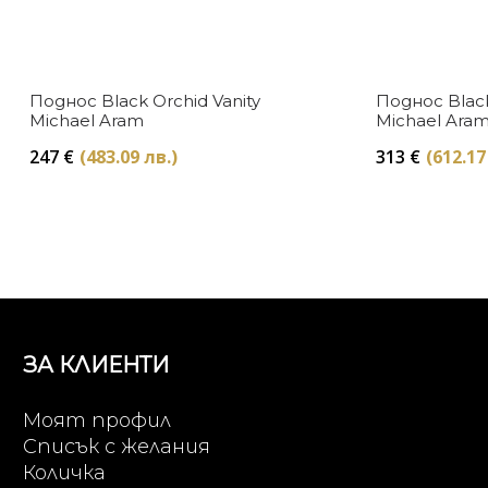
Поднос Black Orchid Vanity
Поднос Blac
Michael Aram
Michael Ara
247
€
(483.09 лв.)
313
€
(612.17
ЗА КЛИЕНТИ
Моят профил
Списък с желания
Количка