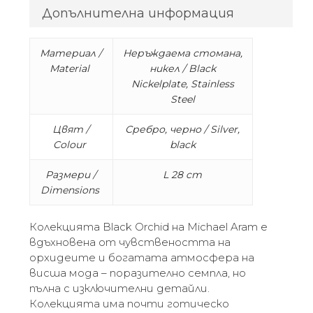
Допълнителна информация
Материал /
Неръждаема стомана,
Material
никел / Black
Nickelplate, Stainless
Steel
Цвят /
Сребро, черно / Silver,
Colour
black
Размери /
L 28 cm
Dimensions
Колекцията Black Orchid на Michael Aram е
вдъхновена от чувствеността на
орхидеите и богатата атмосфера на
висша мода – поразително семпла, но
пълна с изключителни детайли.
Колекцията има почти готическо