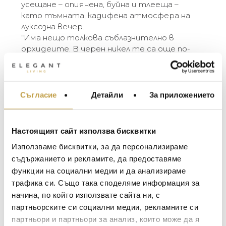
усещане – опиянена, буйна и тлееща –
като тъмната, кадифена атмосфера на
луксозна вечер.
“Има нещо толкова съблазнително в
орхидеите. В черен никел те са още по-
прекрасни, като жена, облечена в черна
кадифена рокля, носеща се из голямо
имение или в стилен апартамент, високо
над града. Тъмните орхидеи върху метала
Съгласие
Детайли
За приложението
МЕБЕЛИ ЗА ДОМА И
са като последното сияние на красива
ОФИСА
вечер.” – Michael Aram
ОСВЕТЛЕНИЕ
Настоящият сайт използва бисквитки
The Michael Aram Black Orchid Collection was
LALIQUE
АКСЕСОАРИ ЗА ИНТ
Използваме бисквитки, за да персонализираме
inspired by the powerful sensuality of orchids
BACCARAT
ЗА МАСАТА
съдържанието и рекламите, да предоставяме
and the rich ambiance of haute couture –
strikingly simple yet full of the most extreme
функции на социални медии и да анализираме
TOM DIXON
ТЕКСТИЛ ЗА ДОМА
detail. The collection has an almost gothic
трафика си. Също така споделяме информация за
MICHAEL ARAM
АРОМАТИ ЗА ДОМА
feeling – opiated, lush, and smoldering – like the
начина, по който използвате сайта ни, с
dark, velvety atmosphere of a luxurious evening.
ASSOULINE
партньорските си социални медии, рекламните си
ИЗКУСТВО И КНИГИ
“There is something so seductive about orchids.
партньори и партньори за анализ, които може да я
SELETTI