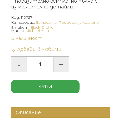
– поразително семпла, но пълна с
изключителни детайли.
Код:
110727
Категории:
За масата
,
Прибори за хранене
Етикет:
Black Orchid
Марка:
Michael Aram
В наличност
Добави в любими
КУПИ
Описание