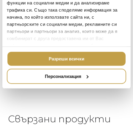
функции на социални медии и да анализираме
TOM DIXON
ТЕКСТИЛ ЗА ДОМА
трафика си. Също така споделяме информация за
MICHAEL ARAM
АРОМАТИ ЗА ДОМА
начина, по който използвате сайта ни, с
ASSOULINE
партньорските си социални медии, рекламните си
ИЗКУСТВО И КНИГИ
Георги Питов
Ива
партньори и партньори за анализ, които може да я
2021-06-01
202
SELETTI
ВИСОК КЛАС МЕБЕЛ
комбинират с друга предоставена им от Вас
L’OBJET
информация или с такава, която са събрали от
ЛУКСОЗНИ ГРАДИН
 за
Много интересни
Един маг
МЕБЕЛИ
ползването от Ваша страна на услугите им.
 на
предложения! Любезен
елегант
DOLCE & GABBANA C
Разреши всички
то за
персонал.
намерит
ПОДАРЪЦИ
ETHNICRAFT
направи
неповт
НАМАЛЕНИЕ
ZUIVER
Персонализация
DUTCHBONE
Свързани продукти