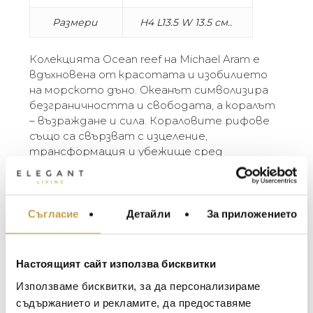
Размери
H4 L13.5 W 13.5 см..
Колекцията Ocean reef на Michael Aram е
вдъхновена от красотата и изобилието
на морското дъно. Океанът символизира
безграничността и свободата, а коралът
– възраждане и сила. Кораловите рифове
също са свързват с изцеление,
трансформация и убежище сред
промените.
The Ocean Reef collection by Michael Aram is
inspired by the bounty and beauty found on the
Съгласие
Детайли
За приложението
МЕБЕЛИ ЗА ДОМА И
ocean floor. The ocean is symbolic of freedom
ОФИСА
and limitlessness, and coral represents renewal
ОСВЕТЛЕНИЕ
and strength. Coral reefs are also associated
Настоящият сайт използва бисквитки
LALIQUE
with healing, transformation, and refuge in the
АКСЕСОАРИ ЗА ИНТ
Използваме бисквитки, за да персонализираме
face of change.
BACCARAT
ЗА МАСАТА
съдържанието и рекламите, да предоставяме