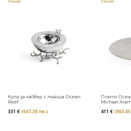
Preorder
Preorder
Купа за хайвер с лъжица Ocean
Плато Ocean
Reef
Michael Ara
331
€
(647.38 лв.)
411
€
(803.85