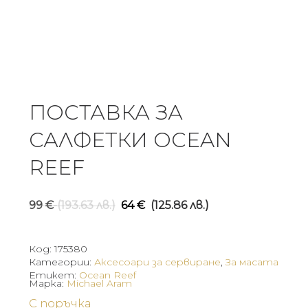
ПОСТАВКА ЗА
САЛФЕТКИ OCEAN
REEF
Original
Текуща
99
€
(193.63 лв.)
64
€
(125.86 лв.)
price
цена
was:
е:
Код:
175380
99 €
64 €
Категории:
Аксесоари за сервиране
,
За масата
Етикет:
Ocean Reef
(193.63
(125.86
Марка:
Michael Aram
лв.).
лв.).
С поръчка