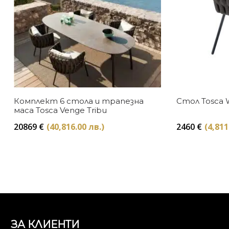
Комплект 6 стола и трапезна
Стол Tosca 
маса Tosca Venge Tribu
20869
€
(40,816.00 лв.)
2460
€
(4,811
ЗА КЛИЕНТИ