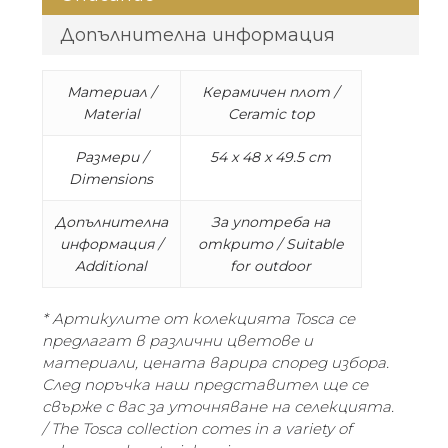
Допълнителна информация
Материал /
Керамичен плот /
Material
Ceramic top
Размери /
54 x 48 x 49.5 cm
Dimensions
Допълнителна
За употреба на
информация /
открито / Suitable
Additional
for outdoor
* Артикулите от колекцията Tosca се
предлагат в различни цветове и
материали, цената варира според избора.
След поръчка наш представител ще се
свърже с вас за уточняване на селекцията.
/ The Tosca collection comes in a variety of