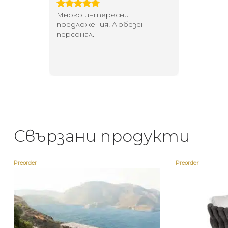
 за
Много интересни
Един маг
 на
предложения! Любезен
елегант
то за
персонал.
намерит
направи
неповт
Свързани продукти
Preorder
Preorder