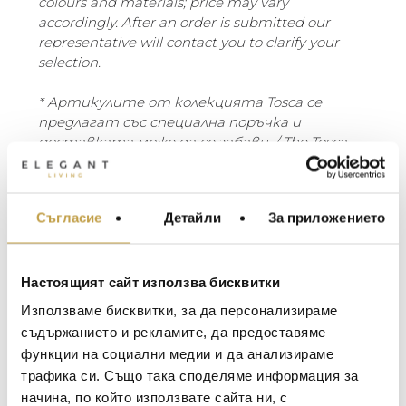
colours and materials; price may vary
accordingly. After an order is submitted our
representative will contact you to clarify your
selection.
* Артикулите от колекцията Tosca се
предлагат със специална поръчка и
доставката може да се забави. / The Tosca
collection is on special order and delivery is
longer than standard period.
Съгласие
Детайли
За приложението
МЕБЕЛИ ЗА ДОМА И
Като част от ексклузивната колекция
ОФИСА
Tosca, Monica Armani проектира маса за
кафе и по-висока помощна маса, със
ОСВЕТЛЕНИЕ
същите елегантни, наклонени крака и
Настоящият сайт използва бисквитки
LALIQUE
АКСЕСОАРИ ЗА ИНТ
керамичен плот с уникална овална форма.
Използваме бисквитки, за да персонализираме
Красивият плот е изработен от
BACCARAT
ЗА МАСАТА
съдържанието и рекламите, да предоставяме
керамика и има фин десен. Керамиката е
функции на социални медии и да анализираме
TOM DIXON
идеален материал за открито, тъй като
ТЕКСТИЛ ЗА ДОМА
трафика си. Също така споделяме информация за
е напълно устойчива на ултравиолетови
MICHAEL ARAM
АРОМАТИ ЗА ДОМА
начина, по който използвате сайта ни, с
лъчи и замръзване, изключително