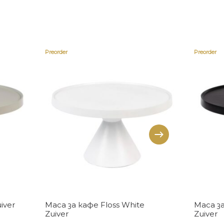
Preorder
Preorder
Купи
iver
Маса за кафе Floss White
Маса за
Zuiver
Zuiver