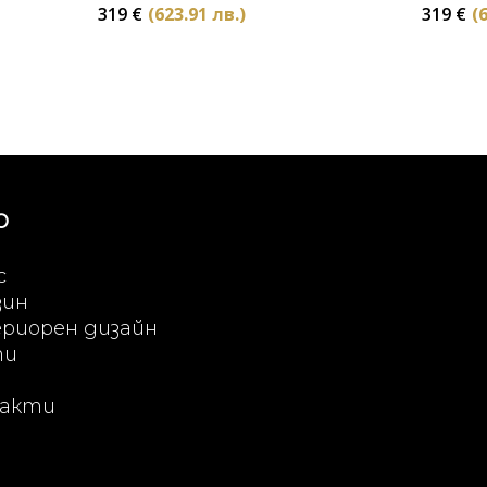
319
€
(623.91 лв.)
319
€
(
Ю
с
зин
риорен дизайн
ти
акти