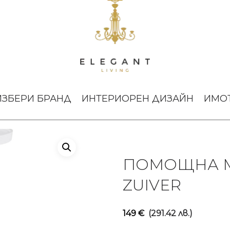
и маси
Помощна маса Floss White Zuiver
ИЗБЕРИ БРАНД
ИНТЕРИОРЕН ДИЗАЙН
ИМО
ПОМОЩНА М
ZUIVER
149
€
(291.42 лв.)