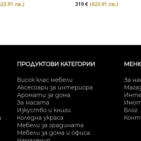
623.91 лв.)
319
€
(623.91 лв.)
ПРОДУКТОВИ КАТЕГОРИИ
МЕН
Висок клас мебели
За на
Аксесоари за интериора
Мага
Аромати за дома
Инте
За масата
Имо
Изкуство и книги
Блог
Коледна украса
Конт
т
Мебели за градината
Мебели за дома и офиса
Намаления