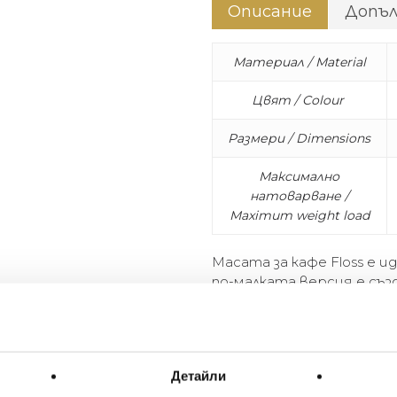
Описание
Допъ
Материал / Material
Цвят / Colour
Размери / Dimensions
Максимално
натоварване /
Maximum weight load
Масата за кафе Floss е и
по-малката версия е съз
Чаша с любимата напитка
имате нужда? Предлага с
по-големия вариант.
Детайли
While coffee table Floss is per