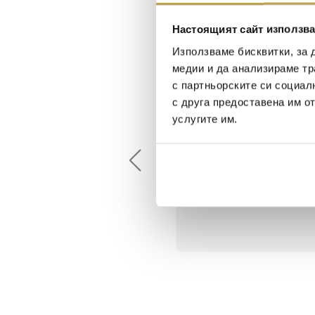
Настоящият сайт използва
Използваме бисквитки, за 
медии и да анализираме тр
с партньорските си социал
с друга предоставена им о
Maxim Behar
Георги Питов
услугите им.
2022-06-18
2021-06-01
й-доброто място за
Много интересни
иятна атмосфера на
предложения! Любезен
щата ви или просто за
персонал.
егантен подарък