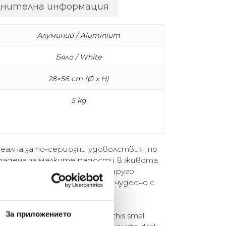
лнителна информация
Алуминий / Aluminium
Бяло / White
28×56 cm (Ø x H)
5 kg
деална за по-сериозни удоволствия, но
дадена за малките радости в живота.
 и хубава книга. От какво друго
е в няколко цвята и върви чудесно с
За приложението
fect for life’s guilty pleasures, this small