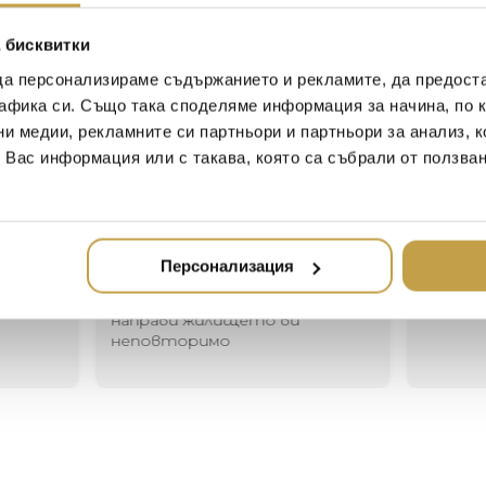
version is just right for life’s
and a good book: what else 
 бисквитки
This Floss comes in various c
company of his big brother.
да персонализираме съдържанието и рекламите, да предост
афика си. Също така споделяме информация за начина, по к
ни медии, рекламните си партньори и партньори за анализ, 
т Вас информация или с такава, която са събрали от ползва
Иван Иванов
Ив
2020-05-20
20
Един магазин за красив и
Най-до
Персонализация
елегантен дом. В него ще
за дома
намерите всичко, което ще
стилн
направи жилището ви
неповторимо