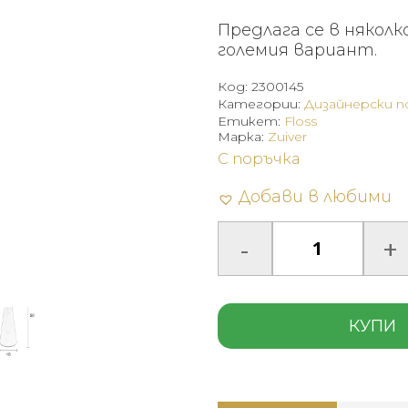
Предлага се в няколк
големия вариант.
Код:
2300145
Категории:
Дизайнерски 
Етикет:
Floss
Марка:
Zuiver
С поръчка
Добави в любими
КУПИ