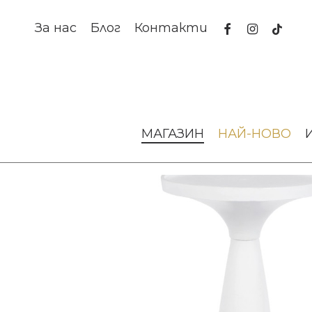
Skip
to
facebook
instagram
tiktok
За нас
Блог
Контакти
main
content
Начало
Мебели за дома и офиса
Дизайнерски помощн
МАГАЗИН
НАЙ-НОВО