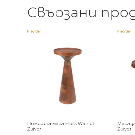
Свързани про
Preorder
Preorder
Купи
Помощна маса Floss Walnut
Маса за
Zuiver
Zuiver