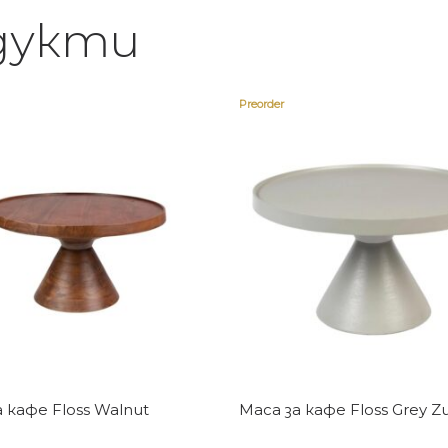
дукти
Preorder
Купи
Купи
 кафе Floss Walnut
Маса за кафе Floss Grey Zu