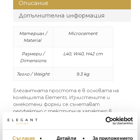
Описание
Допълнителна информация
Материал /
Microcement
Material
Размери /
L40, W40, H42 cm
Dimensions
Тегло / Weight
9.3 kg
Елегантната простота е в основата на
колекцията Elements. Изчистените и
омекотени форми се съчетават
перфектно с текстурния характер в
опитните ръце на занаятчиите. Всеки
артикул предлага леко уникална
идентичност с високоефективно, фино,
Съгласие
Детайли
За приложението
земно каменно покритие. Elements са
МЕБЕЛИ ЗА ДОМА И