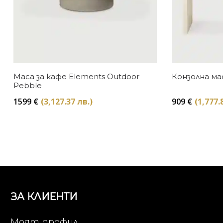
Маса за кафе Elements Outdoor
Конзолна ма
Pebble
1599
€
(3,127.37 лв.)
909
€
(1,777.
ЗА КЛИЕНТИ
Моят профил