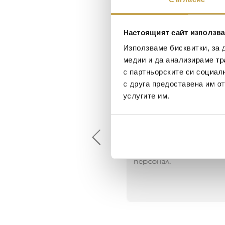
Настоящият сайт използва
Използваме бисквитки, за 
медии и да анализираме тр
с партньорските си социал
с друга предоставена им о
услугите им.
Maxim Behar
Георги Питов
2022-06-18
2021-06-01
й-доброто място за
Много интересни
иятна атмосфера на
предложения! Любезен
щата ви или просто за
персонал.
егантен подарък