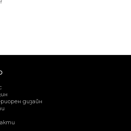
f
Ю
с
зин
риорен дизайн
ти
акти