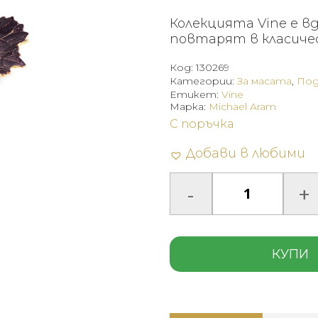
Колекцията Vine е в
повтарят в класичес
Код:
130269
Категории:
За масата
,
Под
Етикет:
Vine
Марка:
Michael Aram
С поръчка
Добави в любими
КУПИ