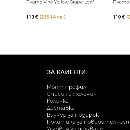
Купи
Плато Vine Yellow Grape Leaf
Плато 
110
€
(215.14 лв.)
110
€
(
ЗА КЛИЕНТИ
Моят профил
Списък с желания
Количка
Доставка
Ваучер за подарък
Политика за поверителнос
Условия за ползване