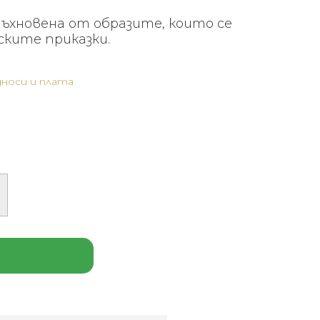
дъхновена от образите, които се
ките приказки.
носи и плата