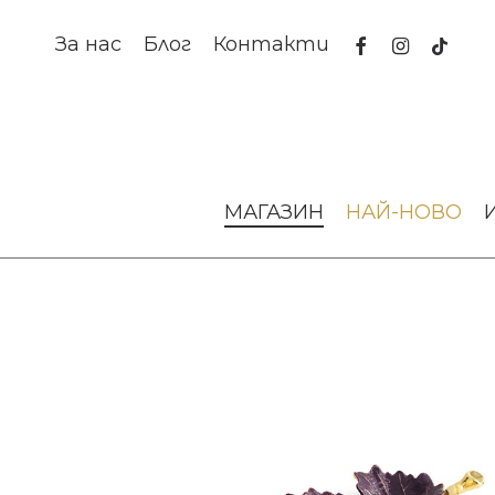
Skip
to
facebook
instagram
tiktok
За нас
Блог
Контакти
main
content
Начало
За масата
Подноси и плата
Плато Vine Pur
МАГАЗИН
НАЙ-НОВО