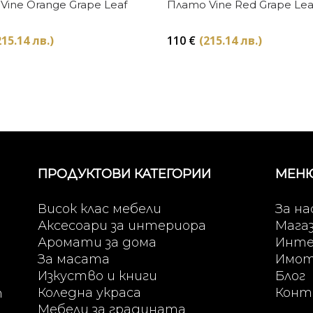
Купи
Купи
Vine Orange Grape Leaf
Плато Vine Red Grape Lea
215.14 лв.)
110
€
(215.14 лв.)
ПРОДУКТОВИ КАТЕГОРИИ
МЕН
Висок клас мебели
За на
Аксесоари за интериора
Мага
Аромати за дома
Инте
За масата
Имо
Изкуство и книги
Блог
Коледна украса
Конт
т
Мебели за градината