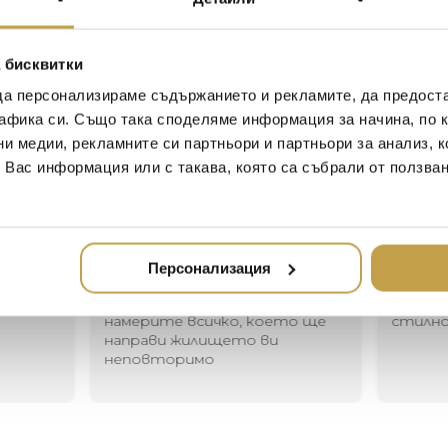
around classic storytelling.
at the same time, impressioni
imagine the scenes in a story
 бисквитки
“These vines conjure up ima
enchanted forest. The window
да персонализираме съдържанието и рекламите, да предост
unexpected beauty.” – Mich
афика си. Също така споделяме информация за начина, по к
ни медии, рекламните си партньори и партньори за анализ, 
т Вас информация или с такава, която са събрали от ползва
Иван Иванов
Ив
2020-05-20
20
Персонализация
Един магазин за красив и
Най-до
елегантен дом. В него ще
за дома
намерите всичко, което ще
стилн
направи жилището ви
неповторимо