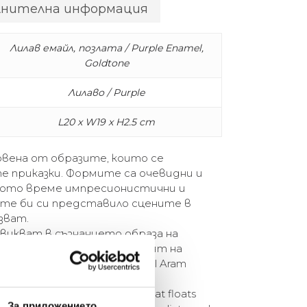
лнителна информация
Лилав емайл, позлата / Purple Enamel,
Goldtone
Лилаво / Purple
L20 x W19 x H2.5 cm
овена от образите, които се
е приказки. Формите са очевидни и
щото време импресионистични и
ете би си представило сцените в
зват.
звикват в съзнанието образа на
сана гора. Прозорец към свят на
чаквана красота.” – Michael Aram
 inspiration from the imagery that floats
За приложението