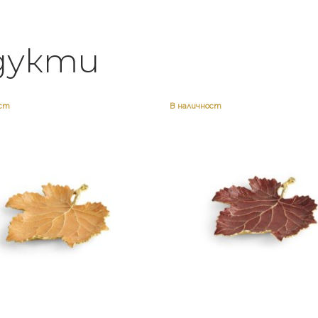
дукти
ост
В наличност