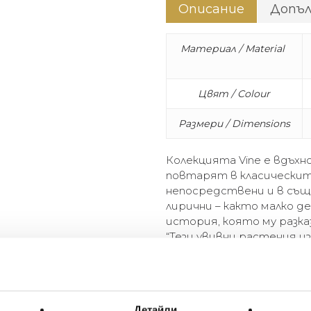
Описание
Допъ
Материал / Material
Цвят / Colour
Размери / Dimensions
Колекцията Vine е вдъхн
повтарят в класическит
непосредствени и в съ
лирични – както малко д
история, която му разка
“Тези увивни растения и
обраслия вход на омагьо
фантастична флора и нео
The Vine Collection takes its
Детайли