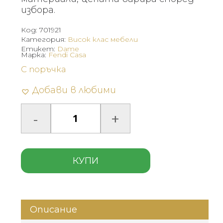
избора.
Код:
701921
Категория:
Висок клас мебели
Етикет:
Dame
Марка:
Fendi Casa
С поръчка
Добави в любими
КУПИ
Описание