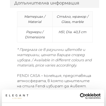
Допълнителна информация
Материал /
Стъкло, мрамор /
Material
Glass, marble
Размери /
H51, Dia. 40,3 cm
Dimensions
* Предлага се в различни цветове и
материали, цената варира според
избора. / Available in different colours and
materials, price varies accordingly.
FENDI CASA – колекция, представяща
атмосферата, в която ценителите
на стила Fendi избират да живеят.
Непреходна елегантност,
космополитност и дискретен лукс –
кодовете на стила Made in Italy.