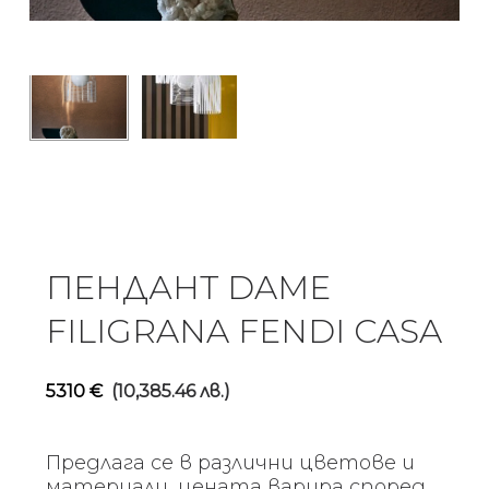
ПЕНДАНТ DAME
FILIGRANA FENDI CASA
5310
€
(10,385.46 лв.)
Предлага се в различни цветове и
материали, цената варира според