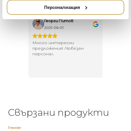
НАМАЛЕНИЕ
ZUIVER
Персонализация
DUTCHBONE
Георги Питов
Ива
2021-06-01
202
 за
Много интересни
Един маг
 на
предложения! Любезен
елегант
то за
персонал.
намерит
направи
неповт
Свързани продукти
Preorder