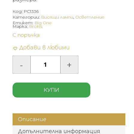
Код:
PC1336
Категории:
Висящи лампи
,
Осветление
Етикет:
Big One
Марка:
Brokis
С поръчка
Добави в любими
КУПИ
Описание
Допълнителна информация