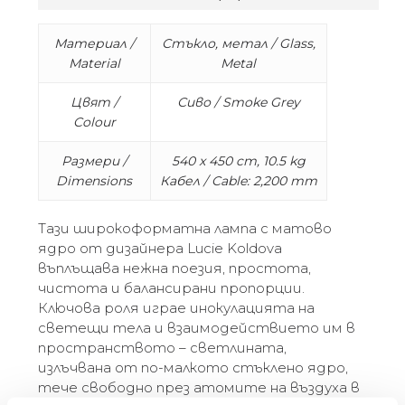
Материал /
Стъкло, метал / Glass,
Material
Metal
Цвят /
Сиво / Smoke Grey
Colour
Размери /
540 x 450 cm, 10.5 kg
Dimensions
Кабел / Cable: 2,200 mm
Тази широкоформатна лампа с матово
ядро ​​от дизайнера Lucie Koldova
въплъщава нежна поезия, простота,
чистота и балансирани пропорции.
Ключова роля играе инокулацията на
светещи тела и взаимодействието им в
пространството – светлината,
излъчвана от по-малкото стъклено ядро,
тече свободно през атомите на въздуха в