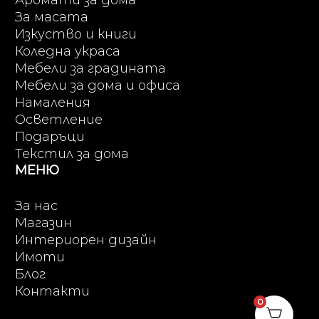
Аромати за дома
За масата
Изкуство и книги
Коледна украса
Мебели за градината
Мебели за дома и офиса
Намаления
Осветление
Подаръци
Текстил за дома
МЕНЮ
За нас
Магазин
Интериорен дизайн
Имоти
Блог
Контакти
0