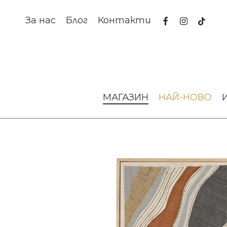
Skip
to
facebook
instagram
tiktok
За нас
Блог
Контакти
main
content
Начало
Изкуство и книги
Изкуство за стена
Пано
МАГАЗИН
НАЙ-НОВО