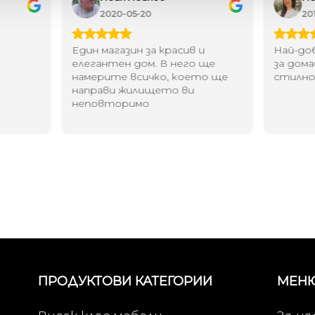
2020-05-20
20
Един магазин за красив и
Най-до
елегантен дом. В него ще
за дома
намерите всичко, което ще
стилн
направи жилището ви
неповторимо
ПРОДУКТОВИ КАТЕГОРИИ
МЕН