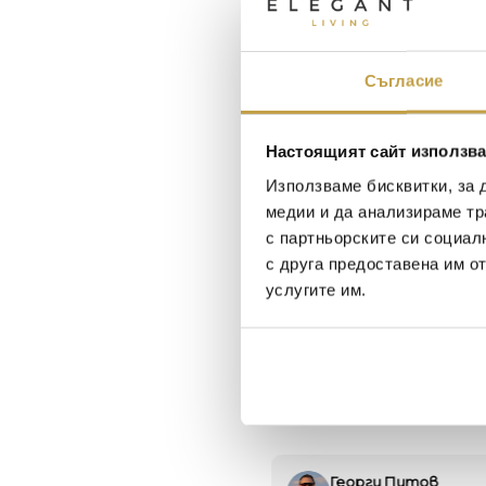
Съгласие
Настоящият сайт използва
Използваме бисквитки, за 
медии и да анализираме тр
с партньорските си социал
с друга предоставена им о
услугите им.
Maxim Behar
Георги Питов