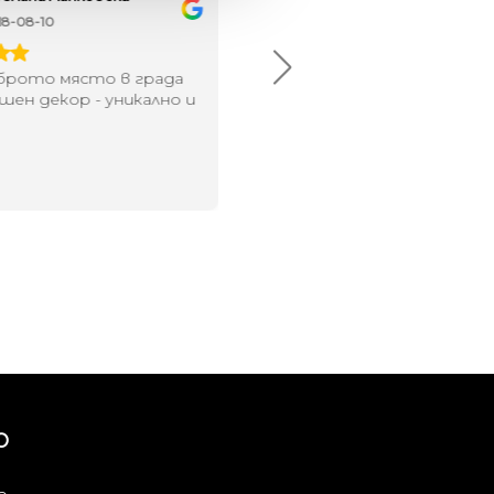
18-08-10
2024-07-16
брото място в града
Хареса ми
шен декор - уникално и
о
Ю