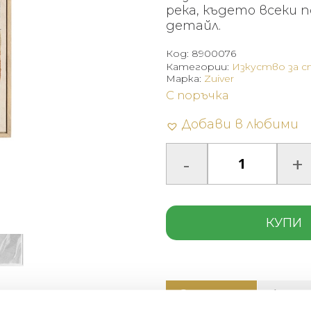
река, където всеки 
детайл.
Код:
8900076
Категории:
Изкуство за с
Марка:
Zuiver
С поръчка
Добави в любими
КУПИ
Описание
Допъ