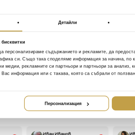
Материал / Material
Детайли
Размери / Dimensions
Възхитете се на сложния
 бисквитки
където всеки поглед раз
да персонализираме съдържанието и рекламите, да предост
Внимателно изработени 
разказва история върху
афика си. Също така споделяме информация за начина, по к
или вертикален дисплей
ни медии, рекламните си партньори и партньори за анализ, 
окачване.
т Вас информация или с такава, която са събрали от ползва
Admire the intricate pattern
glance reveals a new enchant
finest fabric pieces, each sti
Персонализация
horizontal or vertical displa
Иван Иванов
Ив