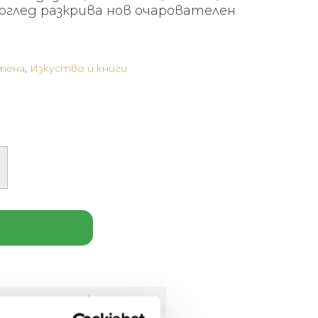
поглед разкрива нов очарователен
тена
,
Изкуство и книги
лнителна информация