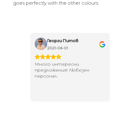
goes perfectly with the other colours.
Георги Питов
Ива
2021-06-01
202
 за
Много интересни
Един маг
 на
предложения! Любезен
елегант
то за
персонал.
намерит
направи
неповт