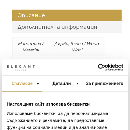
Описание
Допълнителна информация
Материал /
Дърво, вълна / Wood,
Material
Wool
Размери /
W74, L74, D5 cm, 5.9 kg
Dimensions
Съгласие
Детайли
За приложението
МЕБЕЛИ ЗА ДОМА И
С Chandra на Dutchbone веднага внасяте
ОФИСА
повече атмосфера в дома си. Това
изкуство за стена е изработено от филц
ОСВЕТЛЕНИЕ
в прекрасни топли цветове. Chandra
Настоящият сайт използва бисквитки
LALIQUE
създава приятна атмосфера, която
АКСЕСОАРИ ЗА ИНТ
Използваме бисквитки, за да персонализираме
веднага превръща стаята в уютно
BACCARAT
ЗА МАСАТА
съдържанието и рекламите, да предоставяме
пространство – място, което да стопли
функции на социални медии и да анализираме
TOM DIXON
душата ви. Материалът също така