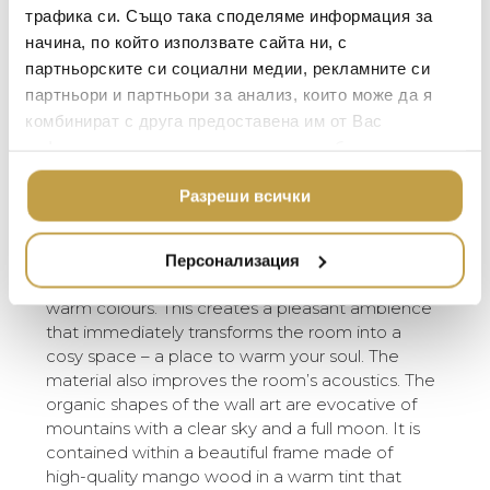
ТЕКСТИЛ ЗА ДОМА
трафика си. Също така споделяме информация за
подобрява акустиката на стаята.
MICHAEL ARAM
АРОМАТИ ЗА ДОМА
начина, по който използвате сайта ни, с
Органичните форми на стенното
ASSOULINE
изкуство напомнят за планини с ясно небе
партньорските си социални медии, рекламните си
ИЗКУСТВО И КНИГИ
и пълна луна. Паното е поставено в
партньори и партньори за анализ, които може да я
SELETTI
ВИСОК КЛАС МЕБЕЛ
красива рамка, изработена от
комбинират с друга предоставена им от Вас
висококачествено мангово дърво в топъл
L’OBJET
информация или с такава, която са събрали от
ЛУКСОЗНИ ГРАДИН
нюанс, който се съчетава перфектно с
МЕБЕЛИ
ползването от Ваша страна на услугите им.
DOLCE & GABBANA C
останалите цветове.
Разреши всички
ПОДАРЪЦИ
ETHNICRAFT
With the Dutchbone Chandra, you immediately
НАМАЛЕНИЕ
ZUIVER
bring more atmosphere into your home. This
Персонализация
wall decoration is made of felt in gorgeous
DUTCHBONE
warm colours. This creates a pleasant ambience
that immediately transforms the room into a
cosy space – a place to warm your soul. The
material also improves the room’s acoustics. The
organic shapes of the wall art are evocative of
mountains with a clear sky and a full moon. It is
contained within a beautiful frame made of
high-quality mango wood in a warm tint that