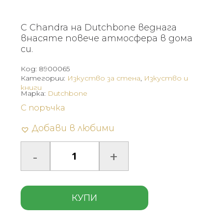
С Chandra на Dutchbone веднага
внасяте повече атмосфера в дома
си.
Код:
8900065
Категории:
Изкуство за стена
,
Изкуство и
книги
Марка:
Dutchbone
С поръчка
Добави в любими
КУПИ