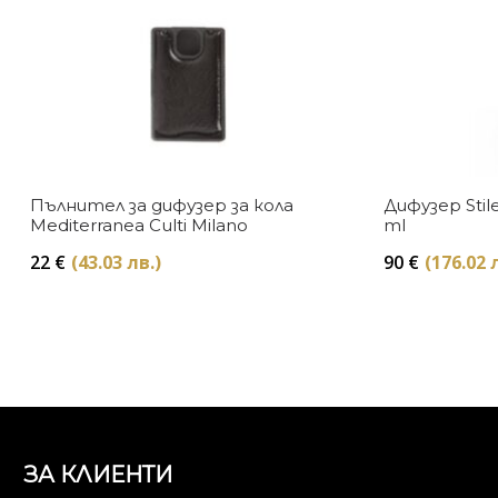
Пълнител за дифузер за кола
Дифузер Stil
Mediterranea Culti Milano
ml
22
€
(43.03 лв.)
90
€
(176.02 
ЗА КЛИЕНТИ