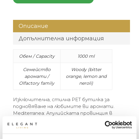
Описание
Допълнителна информация
Обем / Capacity
1000 ml
Семейство
Woody (bitter
аромати /
orange, lemon and
Olfactory family
neroli)
Изключителна, стилна PET бутилка за
подновяване на любимите ви аромати.
Mediterranea: Апулийската провинция в
цялото си плодородие, с нарове и бодливи
круши, тежащи от плодове, надничащи
над каменните стени. Разходка из