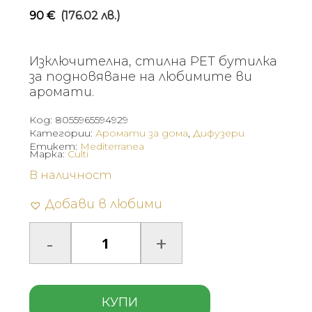
90
€
(176.02 лв.)
Изключителна, стилна PET бутилка
за подновяване на любимите ви
аромати.
Код:
8055965594929
Категории:
Аромати за дома
,
Дифузери
Етикет:
Mediterranea
Марка:
Culti
В наличност
Добави в любими
КУПИ