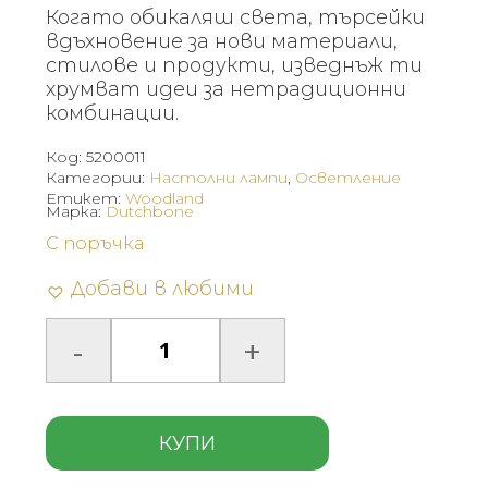
Когато обикаляш света, търсейки
вдъхновение за нови материали,
стилове и продукти, изведнъж ти
хрумват идеи за нетрадиционни
комбинации.
Код:
5200011
Категории:
Настолни лампи
,
Осветление
Етикет:
Woodland
Марка:
Dutchbone
С поръчка
Добави в любими
КУПИ