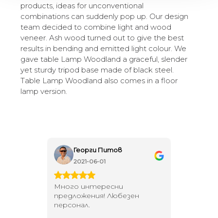
products, ideas for unconventional
combinations can suddenly pop up. Our design
team decided to combine light and wood
veneer. Ash wood turned out to give the best
results in bending and emitted light colour. We
gave table Lamp Woodland a graceful, slender
yet sturdy tripod base made of black steel.
Table Lamp Woodland also comes in a floor
lamp version.
Георги Питов
Ива
2021-06-01
202
 за
Много интересни
Един маг
 на
предложения! Любезен
елегант
то за
персонал.
намерит
направи