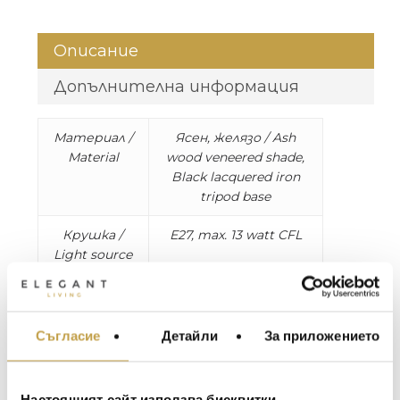
Описание
Допълнителна информация
Материал /
Ясен, желязо / Ash
Material
wood veneered shade,
Black lacquered iron
tripod base
Крушка /
E27, max. 13 watt CFL
Light source
Размери /
Абажур / Shade: 25×30
Dimensions
cm (Ø x H)
Основа / Base: 17×40
Съгласие
Детайли
За приложението
МЕБЕЛИ ЗА ДОМА И
cm (Ø x H)
ОФИСА
Общо / Total: 25×60 cm
ОСВЕТЛЕНИЕ
(Ø x H)
Настоящият сайт използва бисквитки