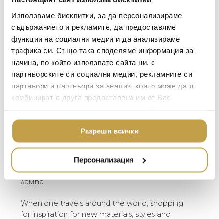
LALIQUE
АКСЕСОАРИ ЗА ИНТ
Използваме бисквитки, за да персонализираме
Кабел / Cable
Черен PVC, с копче /
BACCARAT
ЗА МАСАТА
Spec
Black PVC cable with
съдържанието и рекламите, да предоставяме
on/off switch: 150 cm
функции на социални медии и да анализираме
TOM DIXON
ТЕКСТИЛ ЗА ДОМА
трафика си. Също така споделяме информация за
MICHAEL ARAM
АРОМАТИ ЗА ДОМА
начина, по който използвате сайта ни, с
Когато обикаляш света, търсейки
ASSOULINE
вдъхновение за нови материали, стилове
партньорските си социални медии, рекламните си
ИЗКУСТВО И КНИГИ
и продукти, изведнъж ти хрумват идеи за
партньори и партньори за анализ, които може да я
SELETTI
ВИСОК КЛАС МЕБЕЛ
нетрадиционни комбинации. Нашият екип
комбинират с друга предоставена им от Вас
дизайнери реши да комбинира светлина и
L’OBJET
информация или с такава, която са събрали от
ЛУКСОЗНИ ГРАДИН
фурнир от дърво. Ясенът се оказа най-
МЕБЕЛИ
ползването от Ваша страна на услугите им.
DOLCE & GABBANA C
подходящ за целта, а решихме да добавим
Разреши всички
ПОДАРЪЦИ
към лампата Woodland изящна, тънка, но
ETHNICRAFT
здрава основа на статив, изработена от
НАМАЛЕНИЕ
ZUIVER
черна стомана. Настолната лампа
Персонализация
Woodland се предлага и като стояща
DUTCHBONE
лампа.
When one travels around the world, shopping
for inspiration for new materials, styles and