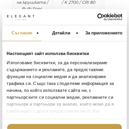
на крушката /
/ K 2700 / CRI 80
Bulb Spec
С колекцията PostKrisi Enzo Catellani започва
да работи с фибростъкло. Този материал
Съгласие
Детайли
За приложението
МЕБЕЛИ ЗА ДОМА И
го грабва поради невероятната си
ОФИСА
гъвкавост и здравина, но преди всичко
заради сенките, които хвърля, когато
ОСВЕТЛЕНИЕ
Настоящият сайт използва бисквитки
взаимодейства със светлината.
LALIQUE
АКСЕСОАРИ ЗА ИНТ
„Красотата е субективна: може да
Използваме бисквитки, за да персонализираме
BACCARAT
харесвате това, което другите не
ЗА МАСАТА
съдържанието и рекламите, да предоставяме
харесват. Но съвършенството си е
функции на социални медии и да анализираме
TOM DIXON
ТЕКСТИЛ ЗА ДОМА
съвършенство.“ – Enzo Catellani
трафика си. Също така споделяме информация за
MICHAEL ARAM
АРОМАТИ ЗА ДОМА
начина, по който използвате сайта ни, с
With PostKrisi Enzo Catellani began working and
ASSOULINE
партньорските си социални медии, рекламните си
ИЗКУСТВО И КНИГИ
moulding fibreglass. This material fascinated him
партньори и партньори за анализ, които може да я
due to its incredible versatility and strength, but
SELETTI
ВИСОК КЛАС МЕБЕЛ
комбинират с друга предоставена им от Вас
above all for the shadows it casts when it
L’OBJET
информация или с такава, която са събрали от
ЛУКСОЗНИ ГРАДИН
interacts with light.
МЕБЕЛИ
ползването от Ваша страна на услугите им.
„Beauty is subjective: you can like what others
DOLCE & GABBANA C