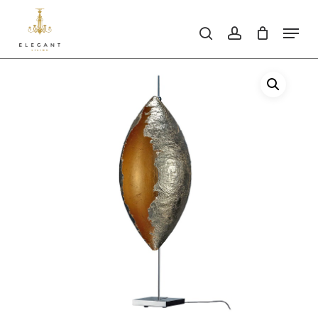
Skip
to
Men
search
account
main
Close
content
Men