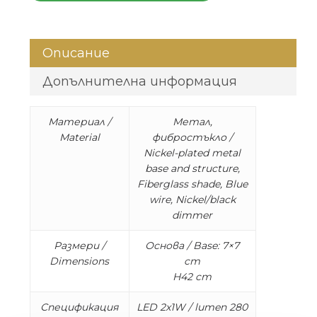
Описание
Допълнителна информация
Материал /
Метал,
Material
фибростъкло /
Nickel-plated metal
base and structure,
Fiberglass shade, Blue
wire, Nickel/black
dimmer
Размери /
Основа / Base: 7×7
Dimensions
cm
H42 cm
Спецификация
LED 2x1W / lumen 280