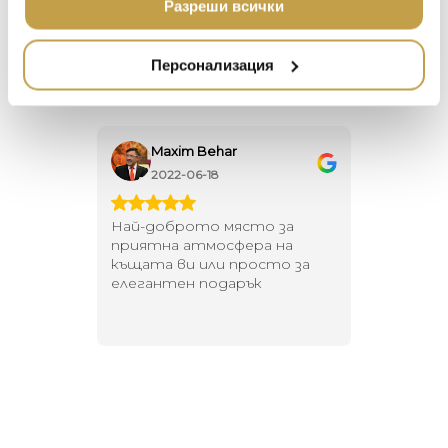
Разреши всички
don’t. But perfection is perfection.“ – Enzo
ПОДАРЪЦИ
ETHNICRAFT
Catellani
НАМАЛЕНИЕ
ZUIVER
Персонализация
DUTCHBONE
r
Георги Питов
2021-06-01
ясто за
Много интересни
Еди
фера на
предложения! Любезен
еле
 просто за
персонал.
нам
арък
на
не