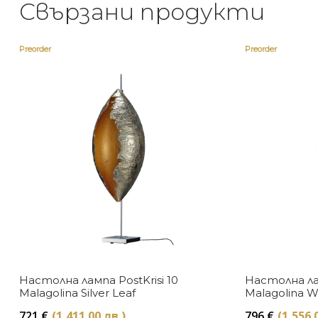
Свързани продукти
Preorder
Preorder
Настолна лампа PostKrisi 10
Настолна лам
Malagolina Silver Leaf
Malagolina W
721
€
(1,411.00 лв.)
796
€
(1,556.