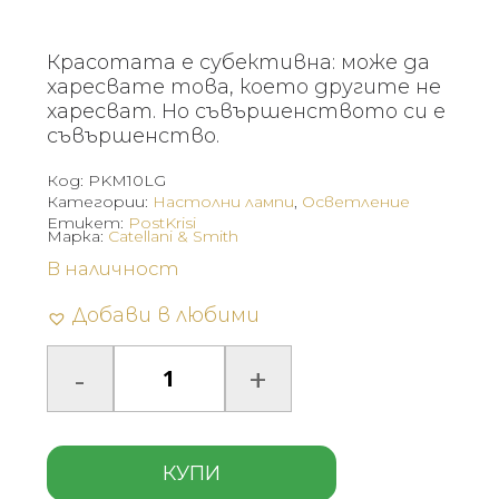
Красотата е субективна: може да
харесвате това, което другите не
харесват. Но съвършенството си е
съвършенство.
Код:
PKM10LG
Категории:
Настолни лампи
,
Осветление
Етикет:
PostKrisi
Марка:
Catellani & Smith
В наличност
Добави в любими
КУПИ