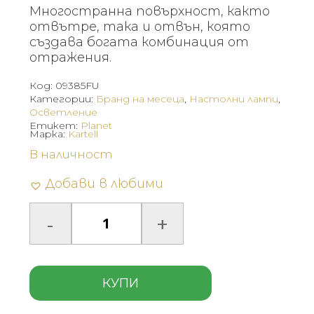
was:
е:
Многостранна повърхност, както
679 €
475 €
отвътре, така и отвън, която
(1,328.00
(929.61
създава богата комбинация от
отражения.
лв.).
лв.).
Код:
09385FU
Категории:
Бранд на месеца
,
Настолни лампи
,
Осветление
Етикет:
Planet
Марка:
Kartell
В наличност
Добави в любими
КУПИ