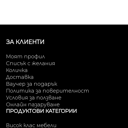
(1,328.00
475 €
лв.).
(929.61
лв.).
ЗА КЛИЕНТИ
Моят профил
Списък с желания
Количка
Доставка
Ваучер за подарък
Политика за поверителност
Условия за ползване
Онлайн пазаруване
ПРОДУКТОВИ КАТЕГОРИИ
Висок клас мебели