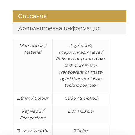
Описание
Допълнителна информация
Материал /
Алуминий,
Material
термопластмаса /
Polished or painted die-
cast aluminium,
Transparent or mass-
dyed thermoplastic
technopolymer
Цвят / Colour
Сиво / Smoked
Размери /
D31, H53 cm
Dimensions
Тегло / Weight
3.14 kg