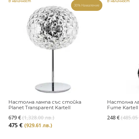
В наличност
В наличност
30% Намаление
Настолна лампа със стойка
Настолна ла
Planet Transparent Kartell
Fume Kartell
Original
679
€
(1,328.00 лв.)
248
€
(485.05
price
Текущата
475
€
(929.61 лв.)
was:
цена
679 €
е: