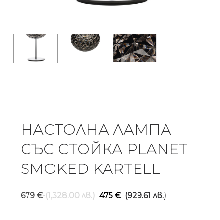
НАСТОЛНА ЛАМПА
СЪС СТОЙКА PLANET
SMOKED KARTELL
Original
Текущ
679
€
(1,328.00 лв.)
475
€
(929.61 лв.)
price
цена