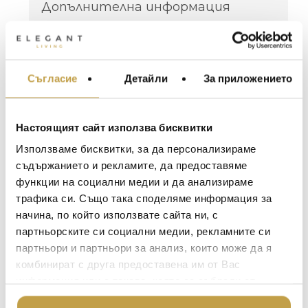
Допълнителна информация
Материал /
Резин / Resin
Material
Съгласие
Детайли
За приложението
МЕБЕЛИ ЗА ДОМА И
Цвят / Colour
Бяло / White
ОФИСА
ОСВЕТЛЕНИЕ
Размери /
50 x 21, H63 cm
Настоящият сайт използва бисквитки
Dimensions
LALIQUE
АКСЕСОАРИ ЗА ИНТ
Използваме бисквитки, за да персонализираме
BACCARAT
ЗА МАСАТА
съдържанието и рекламите, да предоставяме
* Включени са червена и бяла крушка / Red
функции на социални медии и да анализираме
TOM DIXON
and white bulb included
ТЕКСТИЛ ЗА ДОМА
трафика си. Също така споделяме информация за
MICHAEL ARAM
АРОМАТИ ЗА ДОМА
начина, по който използвате сайта ни, с
Готови ли сте да се влюбите? В някого, в
ASSOULINE
партньорските си социални медии, рекламните си
нещо или просто в живота. Нашият
ИЗКУСТВО И КНИГИ
оживен и малко палав Купидон е готов да
партньори и партньори за анализ, които може да я
SELETTI
ВИСОК КЛАС МЕБЕЛ
пусне своята стрела! Бъдете на
комбинират с друга предоставена им от Вас
L’OBJET
правилното място и нека бъдете
информация или с такава, която са събрали от
ЛУКСОЗНИ ГРАДИН
просветлени.
МЕБЕЛИ
ползването от Ваша страна на услугите им.
DOLCE & GABBANA C