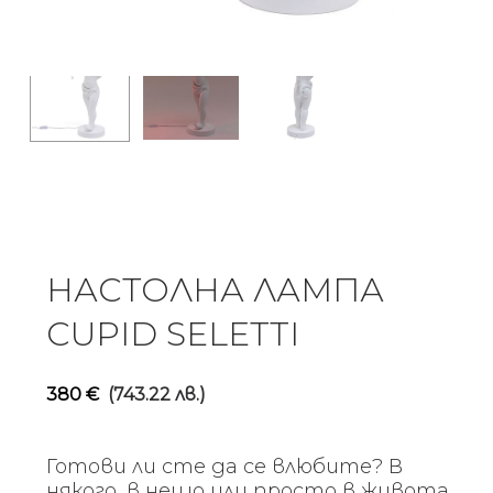
НАСТОЛНА ЛАМПА
CUPID SELETTI
380
€
(743.22 лв.)
Готови ли сте да се влюбите? В
някого, в нещо или просто в живота.