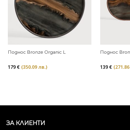
Поднос Bronze Organic L
Поднос Bronz
179
€
(350.09 лв.)
139
€
(271.86
ЗА КЛИЕНТИ