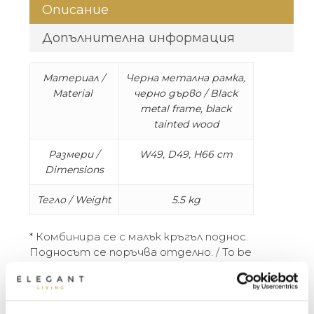
Описание
Допълнителна информация
Материал /
Черна метална рамка,
Material
черно дърво / Black
metal frame, black
tainted wood
Размери /
W49, D49, H66 cm
Dimensions
Тегло / Weight
5.5 kg
* Комбинира се с малък кръгъл поднос.
Подносът се поръчва отделно. / To be
combined with a small round tray. Trays to be
ordered separately.
Масата за поднос на Ethnicraft е един от