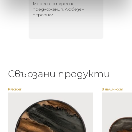
 за
Много интересни
Един маг
 на
предложения! Любезен
елегант
то за
персонал.
намерит
направи
неповт
Свързани продукти
Preorder
В наличност