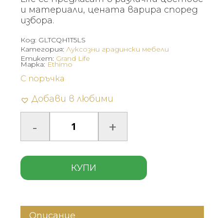
и материали, цената варира според
избора.
Код:
GLTCQH1T5LS
Категория:
Луксозни градински мебели
Етикет:
Grand Life
Марка:
Ethimo
С поръчка
Добави в любими
КУПИ
Описание