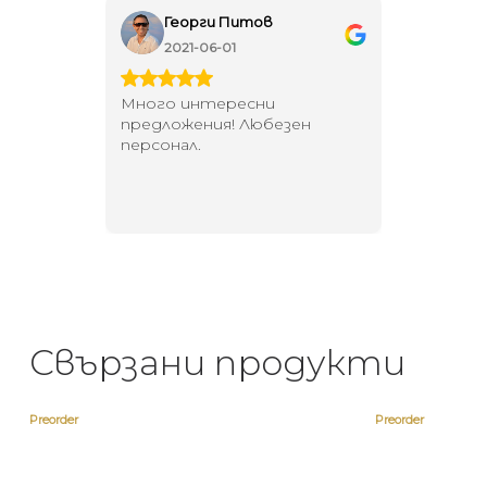
Георги Питов
Ива
2021-06-01
202
 за
Много интересни
Един маг
 на
предложения! Любезен
елегант
то за
персонал.
намерит
направи
неповт
Свързани продукти
Preorder
Preorder