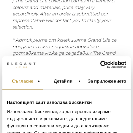
/ The Grand Life collection comes in a variety of
colours and materials; price may vary
accordingly. After an order is submitted our
representative will contact you to clarify your
selection.
* Артикулите от колекцията Grand Life се
предлагат със специална поръчка и
доставката може да се забави. / The Grand
Life collection is on special order and delivery is
longer than standard period.
Grand Life е нова колекция, създадена за
Съгласие
Детайли
За приложението
МЕБЕЛИ ЗА ДОМА И
просторни и престижни екстериори.
ОФИСА
Структурата от тиково дърво с
ОСВЕТЛЕНИЕ
метална основа е покрита с големи
Настоящият сайт използва бисквитки
възглавници, които приветстват
LALIQUE
АКСЕСОАРИ ЗА ИНТ
Използваме бисквитки, за да персонализираме
тялото с усещане за дълбок и
BACCARAT
ЗА МАСАТА
всепоглъщащ комфорт. Синтетичната
съдържанието и рекламите, да предоставяме
тъкан е устойчива на UV лъчи и износване.
функции на социални медии и да анализираме
TOM DIXON
ТЕКСТИЛ ЗА ДОМА
Големите размери и меките възглавници,
трафика си. Също така споделяме информация за