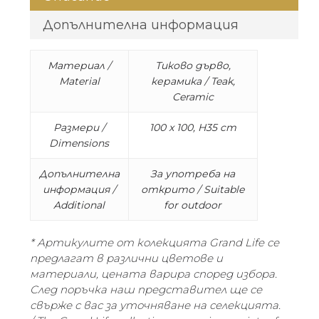
Допълнителна информация
Материал /
Тиково дърво,
Material
керамика / Teak,
Ceramic
Размери /
100 x 100, H35 cm
Dimensions
Допълнителна
За употреба на
информация /
открито / Suitable
Additional
for outdoor
* Артикулите от колекцията Grand Life се
предлагат в различни цветове и
материали, цената варира според избора.
След поръчка наш представител ще се
свърже с вас за уточняване на селекцията.