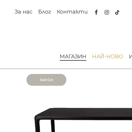
Skip
to
facebook
instagram
tiktok
За нас
Блог
Контакти
main
content
Начало
Мебели за дома и офиса
Маси и бюра
Маса 
МАГАЗИН
НАЙ-НОВО
Sold Out