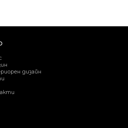
Ю
с
зин
риорен дизайн
ти
акти