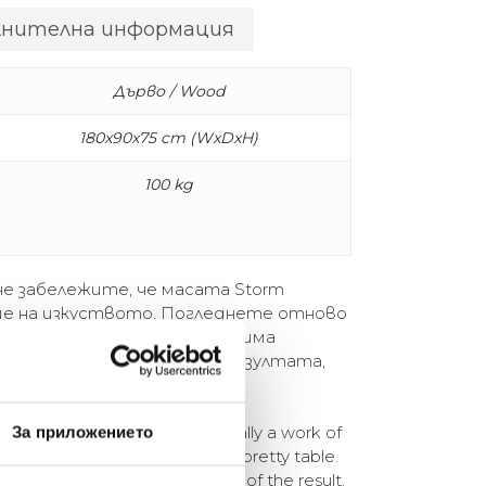
лнителна информация
Дърво / Wood
180x90x75 cm (WxDxH)
100 kg
не забележите, че масата Storm
е на изкуството. Погледнете отново
 е просто красива маса. Тя има
и детайли. Гордеем се с резултата,
st miss how table Storm is actually a work of
За приложението
ou will see Storm is not just a pretty table.
and great details. We are proud of the result,