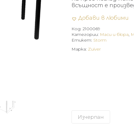
всъщност е произве
Добави в любими
Код:
2100069
Категории:
Маси и бюра
,
М
Етикет:
Storm
Марка:
Zuiver
Изчерпан