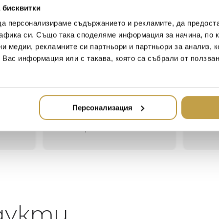
that’s why we literally put ou
 бисквитки
да персонализираме съдържанието и рекламите, да предост
афика си. Също така споделяме информация за начина, по к
ни медии, рекламните си партньори и партньори за анализ, 
Иван Иванов
Ив
т Вас информация или с такава, която са събрали от ползва
2020-05-20
20
Един магазин за красив и
Най-до
елегантен дом. В него ще
за дома
Персонализация
намерите всичко, което ще
стилн
направи жилището ви
неповторимо
дукти