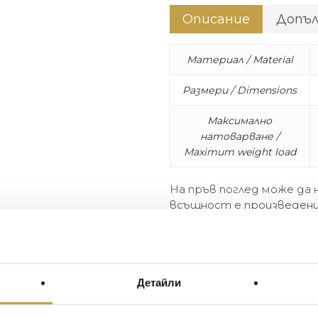
Описание
Допъ
Материал / Material
Размери / Dimensions
Максимално
натоварване /
Maximum weight load
На пръв поглед може да 
всъщност е произведени
и ще видите, че Storm не
изключителни, страхотн
затова носи името ни!
At first glance, you might ju
Детайли
art. Take a second look and y
It is blessed with elaborate 