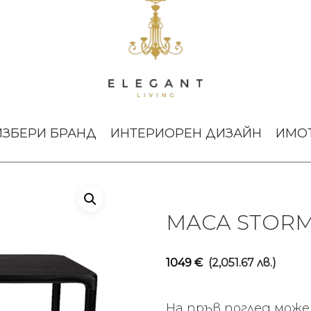
Storm 180×90 Black Zuiver
ИЗБЕРИ БРАНД
ИНТЕРИОРЕН ДИЗАЙН
ИМО
МАСА STORM 
1049
€
(2,051.67 лв.)
На пръв поглед може