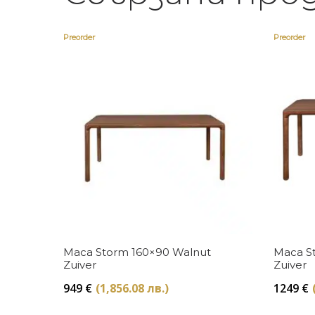
Preorder
Preorder
Купи
Маса Storm 160×90 Walnut
Маса S
Zuiver
Zuiver
949
€
(1,856.08 лв.)
1249
€