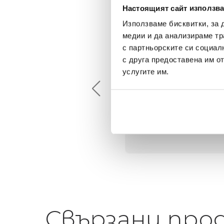
Настоящият сайт използва
Използваме бисквитки, за 
медии и да анализираме тр
с партньорските си социал
Maxim Behar
Георги Питов
с друга предоставена им о
2022-06-18
2021-06-01
услугите им.
й-доброто място за
Много интересни
иятна атмосфера на
предложения! Любезен
щата ви или просто за
персонал.
егантен подарък
Свързани про