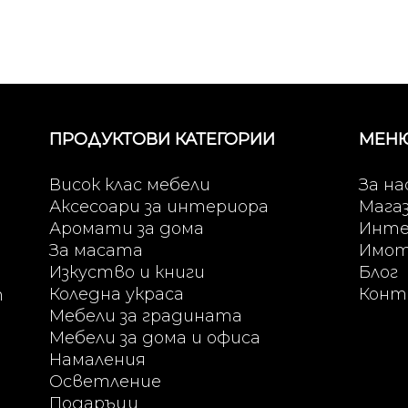
ПРОДУКТОВИ КАТЕГОРИИ
МЕН
Висок клас мебели
За на
Аксесоари за интериора
Мага
Аромати за дома
Инте
За масата
Имо
Изкуство и книги
Блог
Коледна украса
Конт
т
Мебели за градината
Мебели за дома и офиса
Намаления
Осветление
Подаръци