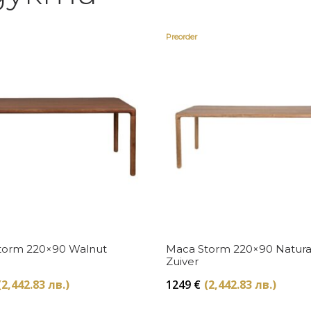
Preorder
Купи
Купи
torm 220×90 Walnut
Маса Storm 220×90 Natura
Zuiver
(2,442.83 лв.)
1249
€
(2,442.83 лв.)