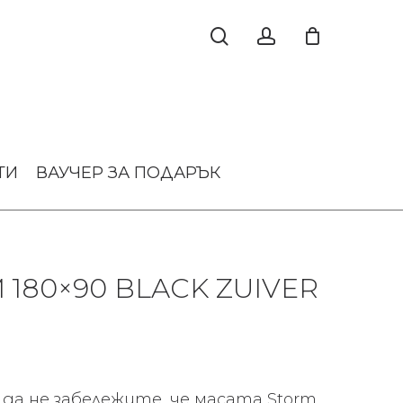
ТИ
ВАУЧЕР ЗА ПОДАРЪК
180×90 BLACK ZUIVER
 да не забележите, че масата Storm