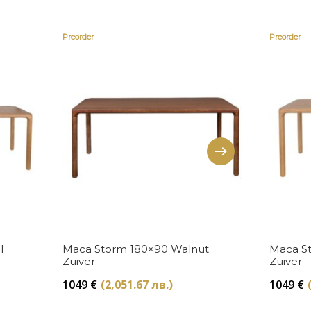
Preorder
Preorder
Купи
l
Маса Storm 180×90 Walnut
Маса St
Zuiver
Zuiver
1049
€
(2,051.67 лв.)
1049
€