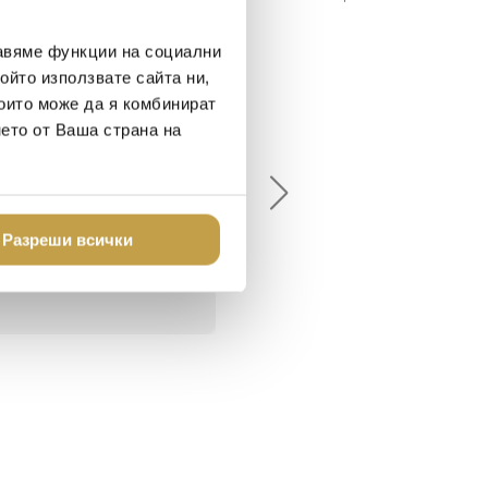
r name on it!
авяме функции на социални
ойто използвате сайта ни,
които може да я комбинират
елина Линковска
Евелина Петкова
нето от Ваша страна на
18-08-10
2024-07-16
брото място в града
Хареса ми
шен декор - уникално и
Разреши всички
о