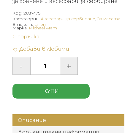
за хранене и аксесоари за сервиране.
Код:
268747S
Категории:
Аксесоари за сервиране
,
За масата
Етикет:
Linen
Марка:
Michael Aram
С поръчка
Добави в любими
КУПИ
Описание
Допълнителна информация