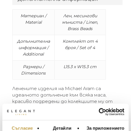
Материал /
Лен, месингови
Material
мъниста / Linen,
Brass Beads
Допълнителна
Комплект от 4
информация /
броя / Set of 4
Additional
Размери /
L15.3 x W15.3 cm
Dimensions
Ленените изделия на Michael Aram са
идеалното допълнение към всяка маса,
красиво подредени до колекциите му от
сервизи, прибори за хранене и аксесоари
за сервиране. В колекция, неподвластна на
времето, Michael Aram подчертава
естественото и органичното качество
Съгласие
Детайли
За приложението
МЕБЕЛИ ЗА ДОМА И