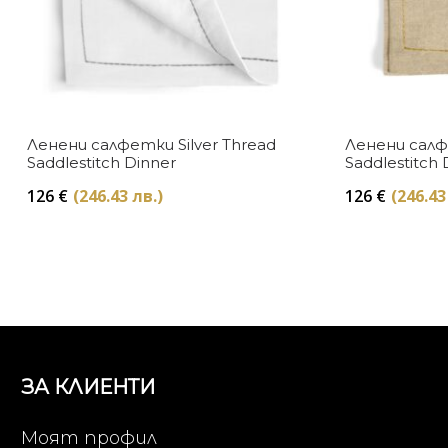
Ленени салфетки Silver Thread
Ленени салф
Saddlestitch Dinner
Saddlestitch 
126
€
(246.43 лв.)
126
€
(246.43
ЗА КЛИЕНТИ
Моят профил