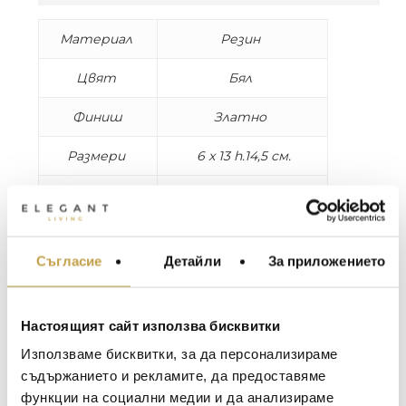
Материал
Резин
Цвят
Бял
Финиш
Златно
Размери
6 x 13 h.14,5 см.
Допълнение
Включена е крушка
Сладки, симпатични и игриви – златните
Съгласие
Детайли
За приложението
мишлета Mac, Step и Lop. Верни приятели,
МЕБЕЛИ ЗА ДОМА И
същевременно любопитни. Прекрасен
ОФИСА
вариант за закачливи лампи в детската
ОСВЕТЛЕНИЕ
стая, на етажерката около книгите или с
Настоящият сайт използва бисквитки
LALIQUE
функцията на нощна лампа.
АКСЕСОАРИ ЗА ИНТ
Използваме бисквитки, за да персонализираме
BACCARAT
ЗА МАСАТА
съдържанието и рекламите, да предоставяме
функции на социални медии и да анализираме
TOM DIXON