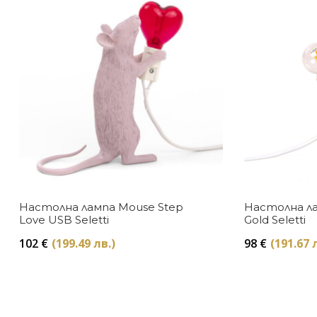
Настолна лампа Mouse Step
Настолна ла
Love USB Seletti
Gold Seletti
102
€
(199.49 лв.)
98
€
(191.67 