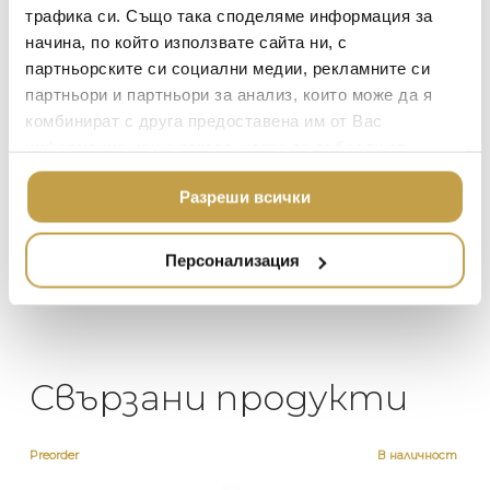
ТЕКСТИЛ ЗА ДОМА
трафика си. Също така споделяме информация за
MICHAEL ARAM
АРОМАТИ ЗА ДОМА
начина, по който използвате сайта ни, с
Георги Питов
Ива
ASSOULINE
партньорските си социални медии, рекламните си
ИЗКУСТВО И КНИГИ
2021-06-01
202
партньори и партньори за анализ, които може да я
SELETTI
ВИСОК КЛАС МЕБЕЛ
комбинират с друга предоставена им от Вас
 за
Много интересни
Един маг
L’OBJET
информация или с такава, която са събрали от
ЛУКСОЗНИ ГРАДИН
 на
предложения! Любезен
елегант
МЕБЕЛИ
ползването от Ваша страна на услугите им.
то за
персонал.
намерит
DOLCE & GABBANA C
Разреши всички
направи
ПОДАРЪЦИ
ETHNICRAFT
неповт
НАМАЛЕНИЕ
ZUIVER
Персонализация
DUTCHBONE
Свързани продукти
Preorder
В наличност