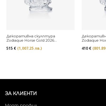
Декоративна скулптура
Декоративн
Zodiaque Horse Gold 2026
Zodiaque Hor
Baccarat
Baccarat
515
€
(1,007.25 лв.)
410
€
(801.89
ЗА КЛИЕНТИ
Моят профил