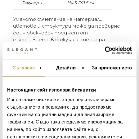
Размери
H4.5 D11.5 см.
Умелото съчетание на материали,
цветове и структури може да превърне
един обикновен предмет от
ежедневието в бижу за интериора.
Кутиите от серията Zodiac на Michael
Aram могат да бъдат доказателство за
този усет към красивото и елегантното.
Перфектен подарък или красив акцент за
Съгласие
Детайли
За приложението
МЕБЕЛИ ЗА ДОМА И
тоалетката ви!
ОФИСА
ОСВЕТЛЕНИЕ
Настоящият сайт използва бисквитки
LALIQUE
АКСЕСОАРИ ЗА ИНТ
Използваме бисквитки, за да персонализираме
BACCARAT
ЗА МАСАТА
съдържанието и рекламите, да предоставяме
Георги Питов
Ива
функции на социални медии и да анализираме
TOM DIXON
ТЕКСТИЛ ЗА ДОМА
2021-06-01
202
трафика си. Също така споделяме информация за
MICHAEL ARAM
АРОМАТИ ЗА ДОМА
начина, по който използвате сайта ни, с
 за
Много интересни
Един маг
ASSOULINE
партньорските си социални медии, рекламните си
ИЗКУСТВО И КНИГИ