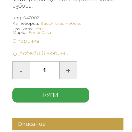
избора.
Код:
047002
Категория:
Висок клас мебели
Етикет:
Totu
Марка:
Fendi Casa
С поръчка
Добави в любими
КУПИ
Описание