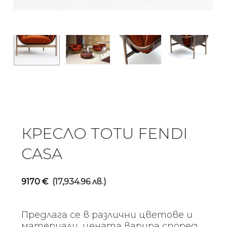
КРЕСЛО TOTU FENDI
CASA
9170
€
(17,934.96 лв.)
Предлага се в различни цветове и
материали, цената варира според