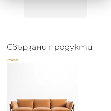
направи
неповт
Свързани продукти
Preorder