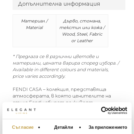
Допълнителна информация
Материал /
Дърво, стомана,
Material
текстил или кожа /
Wood, Steel, Fabric
or Leather
* Предлага се в различни цветове и
материали, цената варира според избора. /
Available in different colours and materials,
price varies accordingly.
FENDI CASA – колекция, представяща
атмосферата, в която ценителите на
стила Fendi избират да живеят.
Непреходна елегантност,
космополитност и дискретен лукс –
кодовете на стила Made in Italy.
Съгласие
Детайли
За приложението
МЕБЕЛИ ЗА ДОМА И
Интериорът FENDI CASA е всичко, за