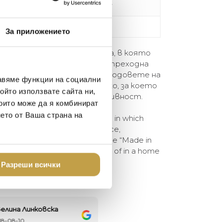
Кадифе / Velvet
83 X 70 X 73 cm
За приложението
 представяща атмосферата, в която
ndi избират да живеят. Непреходна
тност и дискретен лукс – кодовете на
авяме функции на социални
ериорът FENDI CASA е всичко, за което
ойто използвате сайта ни,
мфорт, класа, стил, ексклузивност.
които може да я комбинират
нето от Ваша страна на
that embodies the atmosphere in which
choose to live. Timeless elegance,
uxury – encoded in the sentence “Made in
 of FENDI CASA is what we dream of in a home
vity.
Разреши всички
елина Линковска
Евелина Петкова
18-08-10
2024-07-16