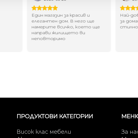
Един магазин за красив и
Най-до
елегантен дом. В него ще
за дома
намерите всичко, което ще
стилн
направи жилището ви
неповторимо
ПРОДУКТОВИ КАТЕГОРИИ
МЕН
Висок клас мебели
За на