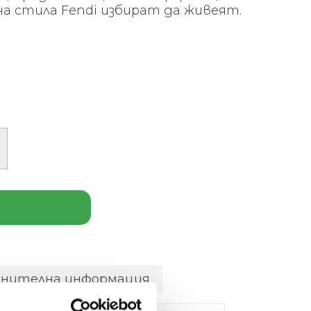
54 €
3927 €
а стила Fendi избират да живеят.
5,361.00
(7,680.51
).
лв.).
лнителна информация