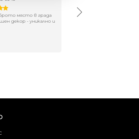
брото място в града
Хареса ми
шен декор - уникално и
о
Ю
с