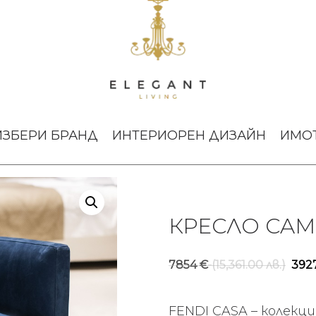
ndi
ИЗБЕРИ БРАНД
ИНТЕРИОРЕН ДИЗАЙН
ИМО
КРЕСЛО CAMI
Or
7854
€
(15,361.00 лв.)
392
pr
wa
FENDI CASA – колек