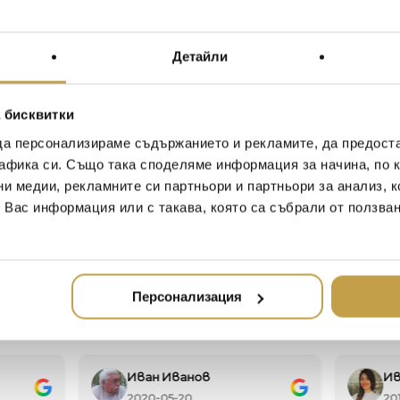
Материал / Material
Размери / Dimensions
Детайли
FENDI CASA – колекция,
ценителите на стила Fe
 бисквитки
елегантност, космополи
да персонализираме съдържанието и рекламите, да предост
стила Made in Italy. Инт
афика си. Също така споделяме информация за начина, по к
мечтаем в един дом – ко
ни медии, рекламните си партньори и партньори за анализ, 
т Вас информация или с такава, която са събрали от ползва
FENDI CASA – a collection 
connoisseurs of Fendi style 
cosmopolitan and discreet l
Italy”. The interior pieces
– comfort, class, style, exclusi
Персонализация
Иван Иванов
Ив
2020-05-20
20