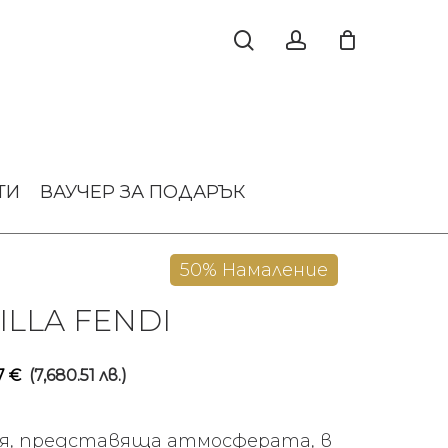
ТИ
ВАУЧЕР ЗА ПОДАРЪК
50% Намаление
LLA FENDI
iginal
Текущата
7
€
(7,680.51 лв.)
ice
цена
s:
е:
ция, представяща атмосферата, в