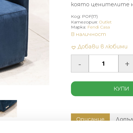
78
която ценителите н
(1
Код:
POF(17)
лв.
Категория:
Outlet
Марка:
Fendi Casa
В наличност
Добави в любими
КУПИ
Описание
Допъ