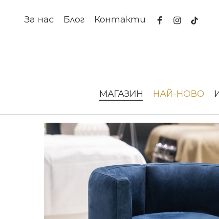
Skip
to
facebook
instagram
tiktok
За нас
Блог
Контакти
main
content
Начало
Висок клас мебели
Outlet
Кресло Camilla Fe
МАГАЗИН
НАЙ-НОВО