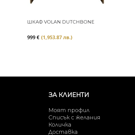
Купи
ШКАФ VOLAN DUTCHBONE
999
€
(1,953.87 лв.)
ЗА КЛИЕНТИ
Моят профил
Списък с желания
Количка
Доставка