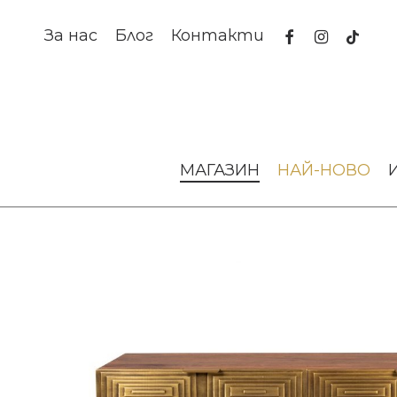
Skip
to
facebook
instagram
tiktok
За нас
Блог
Контакти
main
content
Начало
Мебели за дома и офиса
Маси и бюра
КОНЗ
МАГАЗИН
НАЙ-НОВО