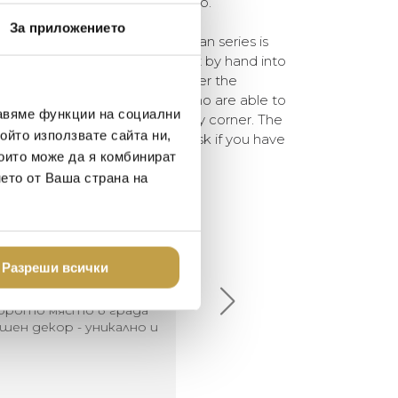
ространството е ограничено.
За приложението
tinctive Art Deco look. The Volan series is
the patterns on the fronts are cut by hand into
ntiqued brass are hammered over the
y be done by skilled artisans who are able to
авяме функции на социални
od so it fits tightly into every corner. The
ойто използвате сайта ни,
le that can easily double as a desk if you have
които може да я комбинират
нето от Ваша страна на
елина Линковска
Евелина Петкова
18-08-10
2024-07-16
Разреши всички
брото място в града
Хареса ми
шен декор - уникално и
о