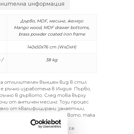
лнителна информация
Дърво, MDF, месинг, желязо
Mango wood, MDF drawer bottoms,
brass powder coated iron frame
140x50x76 cm (WxDxH)
 /
38 kg
ма отличителен външен вид в стил
 е ръчно изработена в Индия. Първо,
ръчно в дървото. След това върху
чи от античен месинг. Този процес
само от квалифицирани занаятчии,
 начукат метала върху дървото, така
в всеки ъгъл. Резултатът е
аса, която лесно може да се