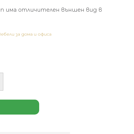
an има отличителен външен вид в
ебели за дома и офиса