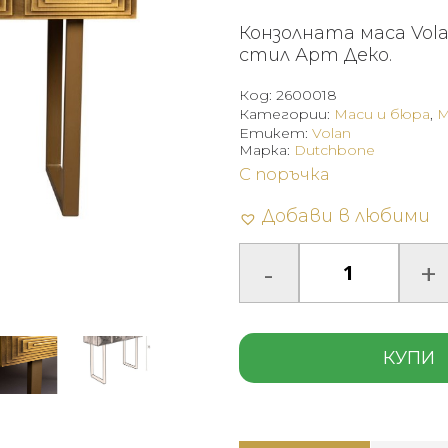
Конзолната маса Vol
стил Арт Деко.
Код:
2600018
Категории:
Маси и бюра
,
М
Етикет:
Volan
Марка:
Dutchbone
С поръчка
Добави в любими
КУПИ