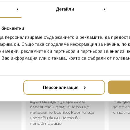
превърне в бюро, ако п
Детайли
Volan console table has a dis
handcrafted in India. First, 
the wood. Then plates of a
 бисквитки
shapes. This process can onl
да персонализираме съдържанието и рекламите, да предост
hammer the metal onto the wo
афика си. Също така споделяме информация за начина, по к
result is a stunning side tab
ни медии, рекламните си партньори и партньори за анализ, 
limited space.
т Вас информация или с такава, която са събрали от ползва
Иван Иванов
Ив
2020-05-20
20
Персонализация
Един магазин за красив и
Най-до
елегантен дом. В него ще
за дома
намерите всичко, което ще
стилн
направи жилището ви
неповторимо