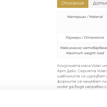
Описание
Допъ
Материал / Material
Размери / Dimensions
Максимално натоварване
Maximum weight load
Конзолната маса Volan и
Арт Деко. Серията Volan
шаблоните се изрязват 
формите се начукват пло
може да бъде направен 
които са в състояние да
че да приляга плътно въ
зашеметяваща помощна м