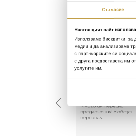
Съгласие
Настоящият сайт използва
Използваме бисквитки, за 
медии и да анализираме тр
с партньорските си социал
с друга предоставена им о
услугите им.
Maxim Behar
Георги Питов
2022-06-18
2021-06-01
й-доброто място за
Много интересни
иятна атмосфера на
предложения! Любезен
щата ви или просто за
персонал.
егантен подарък