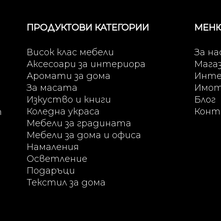
ПРОДУКТОВИ КАТЕГОРИИ
МЕН
Висок клас мебели
За на
Аксесоари за интериора
Мага
Аромати за дома
Инте
За масата
Имо
Изкуство и книги
Блог
Коледна украса
Конт
т
Мебели за градината
Мебели за дома и офиса
Намаления
Осветление
Подаръци
Текстил за дома