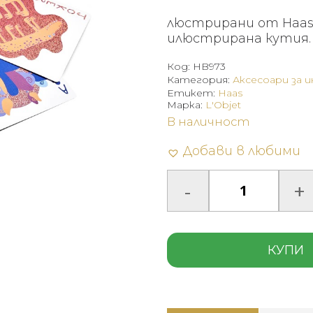
люстрирани от Haas 
илюстрирана кутия.
Код:
HB973
Категория:
Аксесоари за 
Етикет:
Haas
Марка:
L'Objet
В наличност
Добави в любими
КУПИ