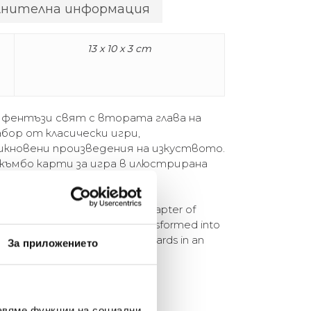
лнителна информация
13 x 10 x 3 cm
 фентъзи свят с втората глава на
набор от класически игри,
кновени произведения на изкуството.
ъмбо карти за игра в илюстрирана
tasy world with the second chapter of
an array of classic games, transformed into
Haas-illustrated jumbo playing cards in an
За приложението
авяме функции на социални