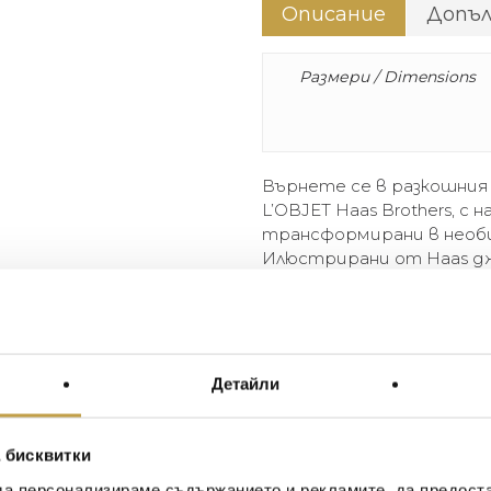
Описание
Допъ
Размери / Dimensions
Върнете се в разкошния
L’OBJET Haas Brothers, с 
трансформирани в необи
Илюстрирани от Haas дж
кутия.
Return to the sumptuous fan
L’OBJET Haas Brothers, with 
extraordinary pieces of art. 
Детайли
illustrated box.
 бисквитки
да персонализираме съдържанието и рекламите, да предост