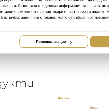
Иван Иванов
Ив
афика си. Също така споделяме информация за начина, по к
2020-05-20
20
ни медии, рекламните си партньори и партньори за анализ, 
т Вас информация или с такава, която са събрали от ползва
Един магазин за красив и
Най-до
елегантен дом. В него ще
за дома
намерите всичко, което ще
стилн
направи жилището ви
неповторимо
Персонализация
дукти
Preorder