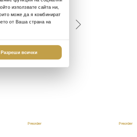
елина Линковска
Евелина Петкова
ойто използвате сайта ни,
18-08-10
2024-07-16
които може да я комбинират
нето от Ваша страна на
брото място в града
Хареса ми
шен декор - уникално и
о
Разреши всички
Preorder
Preorder