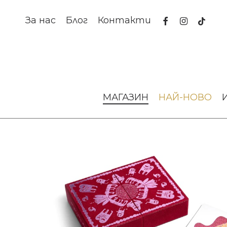
Skip
to
facebook
instagram
tiktok
За нас
Блог
Контакти
main
content
Начало
Аксесоари за интериора
Комплект карти за иг
МАГАЗИН
НАЙ-НОВО