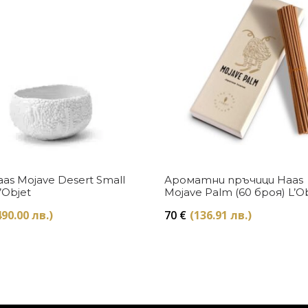
Купи
Купи
as Mojave Desert Small
Ароматни пръчици Haas
’Objet
Mojave Palm (60 броя) L’O
490.00 лв.)
70
€
(136.91 лв.)