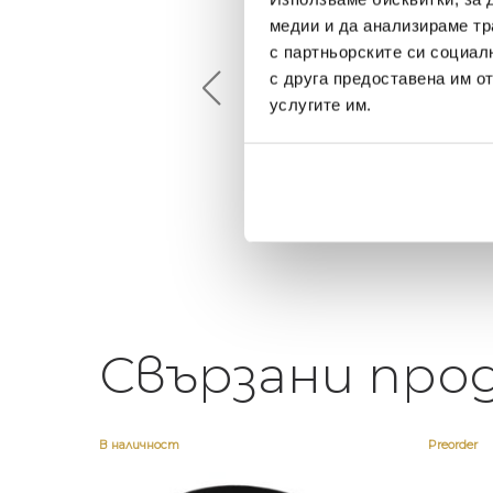
Maxim Behar
Георги Питов
медии и да анализираме тр
2022-06-18
2021-06-01
с партньорските си социал
с друга предоставена им о
й-доброто място за
Много интересни
услугите им.
иятна атмосфера на
предложения! Любезен
щата ви или просто за
персонал.
егантен подарък
Свързани про
В наличност
Preorder