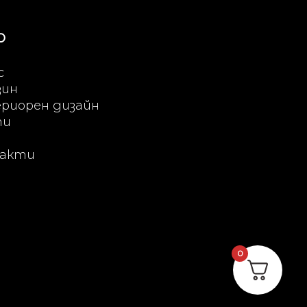
Ю
с
зин
риорен дизайн
ти
акти
0