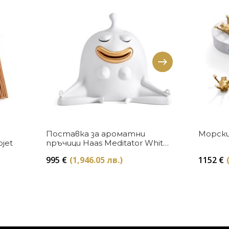
Купи
Поставка за ароматни
Морски
bjet
пръчици Haas Meditator White
L’Objet
995
€
(1,946.05 лв.)
1152
€