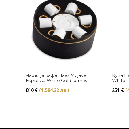
Купи
Чаши за кафе Haas Mojave
Купа Ha
Espresso White Gold сет 6
White L
броя L’Objet
810
€
(1,584.22 лв.)
251
€
(