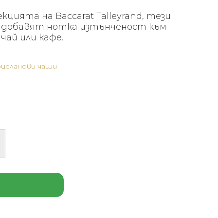
кцията на Baccarat Talleyrand, тези
и добавят нотка изтънченост към
чай или кафе.
целанови чаши