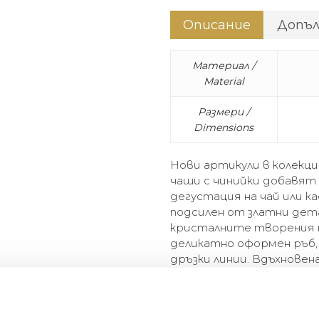
Описание
Допъ
Материал /
Material
Размери /
Dimensions
Нови артикули в колекция
чаши с чинийки добавят
дегустация на чай или к
подсилен от златни дет
кристалните творения н
деликатно оформен ръб,
дръзки линии. Вдъхновен
интелектуална фигура, к
елегантност, като същ
живота.