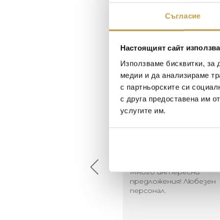
Съгласие
Настоящият сайт използва
Използваме бисквитки, за 
медии и да анализираме тр
с партньорските си социал
с друга предоставена им о
услугите им.
Maxim Behar
Георги Питов
2022-06-18
2021-06-01
й-доброто място за
Много интересни
иятна атмосфера на
предложения! Любезен
щата ви или просто за
персонал.
егантен подарък