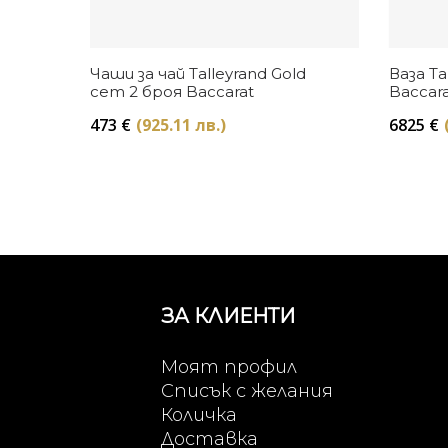
Купи
Чаши за чай Talleyrand Gold
Ваза Ta
сет 2 броя Baccarat
Baccara
473
€
(925.11 лв.)
6825
€
ЗА КЛИЕНТИ
Моят профил
Списък с желания
Количка
Доставка