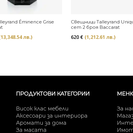
Купи
Купи
lleyrand Éminence Grise
Свещници Talleyrand Uniq
t
сет 2 броя Baccarat
(13,348.54 лв.)
620
€
(1,212.61 лв.)
ПРОДУКТОВИ КАТЕГОРИИ
МЕН
Висок клас мебели
За на
Аксесоари за интериора
Мага
Аромати за дома
Инте
За масата
Имо