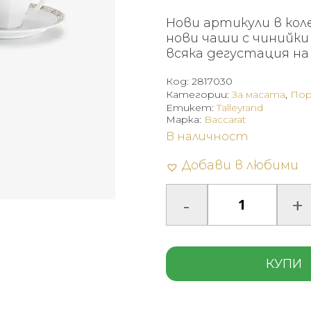
Нови артикули в коле
нови чаши с чинийк
всяка дегустация на 
Код:
2817030
Категории:
За масата
,
Пор
Етикет:
Talleyrand
Марка:
Baccarat
В наличност
Добави в любими
КУПИ