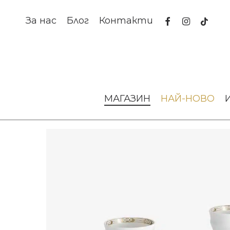
Skip
to
facebook
instagram
tiktok
За нас
Блог
Контакти
main
content
Начало
За масата
Порцеланови чаши
Чаши за кафе
МАГАЗИН
НАЙ-НОВО