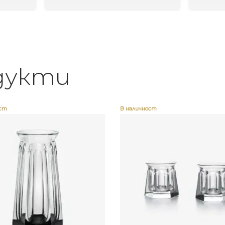
дукти
ост
В наличност