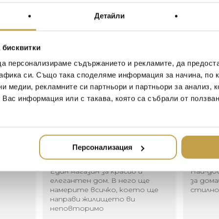
Enlarging the Baccarat Talle
Детайли
saucers, and a mug are intr
tea or coffee tasting experi
enhanced by gold detailing, 
 бисквитки
Maison’s crystal creations. 
да персонализираме съдържанието и рекламите, да предост
that contrasts with its bold 
афика си. Също така споделяме информация за начина, по к
epicurean and intellectual f
ни медии, рекламните си партньори и партньори за анализ, 
subtle elegance while perpet
т Вас информация или с такава, която са събрали от ползва
Иван Иванов
Ив
2020-05-20
20
Персонализация
Един магазин за красив и
Най-до
елегантен дом. В него ще
за дома
намерите всичко, което ще
стилн
направи жилището ви
неповторимо