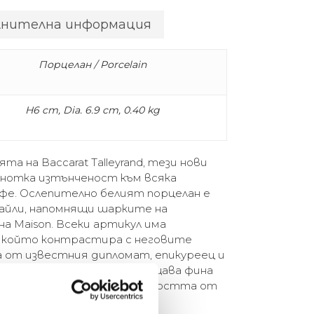
лнителна информация
Порцелан / Porcelain
H6 cm, Dia. 6.9 cm, 0.40 kg
та на Baccarat Talleyrand, тези нови
 нотка изтънченост към всяка
афе. Ослепително белият порцелан е
айли, напомнящи шарките на
а Maison. Всеки артикул има
 който контрастира с неговите
а от известния дипломат, епикуреец и
олекцията Talleyrand въплъщава фина
евременно увековечава радостта от