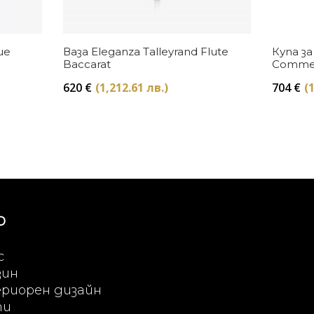
Купи
ue
Ваза Eleganza Talleyrand Flute
Купа за
Baccarat
Comme d
620
€
(1,212.61 лв.)
704
€
(
Ю
с
зин
риорен дизайн
ти