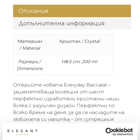
Описание
Допълнителна информация
Материал
Кристал / Crystal
/ Material
Размери /
H8.5 cm, 200 ml
Dimensions
Открийте новата Everyday Baccarat –
зашеметяваща колекция от шест
перфектно изработени кристални чаши,
всяка с различен дизайн. Перфектни по
всяко време на деня, за да се насладите на
любимата си напитка – от сутрешния
сок, през следобедната безалкохолна
напитка, до чашата преди вечеря.
Кутията Everyday Baccarat е идеалният