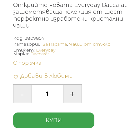
Открийте новата Everyday Baccarat –
зашеметяваща колекция от шест
перфектно изработени кристални
чаши.
Код:
2809854
Категории:
За масата
,
Чаши от стъкло
Етикет:
Everyday
Марка:
Baccarat
С поръчка
Добави в любими
КУПИ