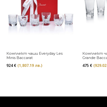
Комплект чаши Everyday Les
Комплект ча
Minis Baccarat
Grande Bacca
924
€
(1,807.19 лв.)
475
€
(929.02