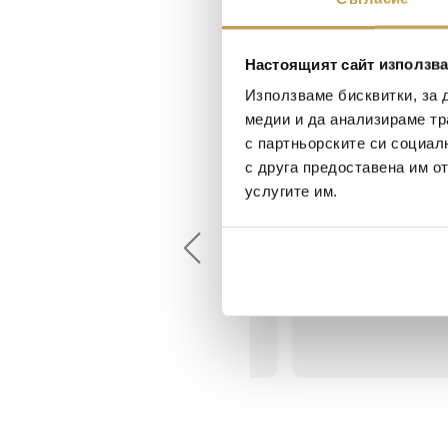
Настоящият сайт използва
Използваме бисквитки, за 
медии и да анализираме тр
с партньорските си социал
с друга предоставена им о
Maxim Behar
Георги Питов
услугите им.
2022-06-18
2021-06-01
й-доброто място за
Много интересни
иятна атмосфера на
предложения! Любезен
щата ви или просто за
персонал.
егантен подарък