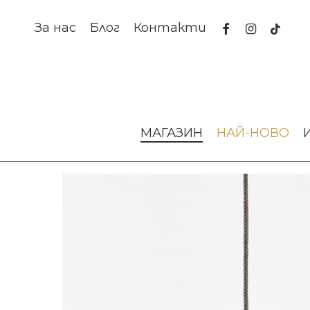
Skip
to
facebook
instagram
tiktok
За нас
Блог
Контакти
main
content
Начало
Намаление
Намаление мебели и осветление
МАГАЗИН
НАЙ-НОВО