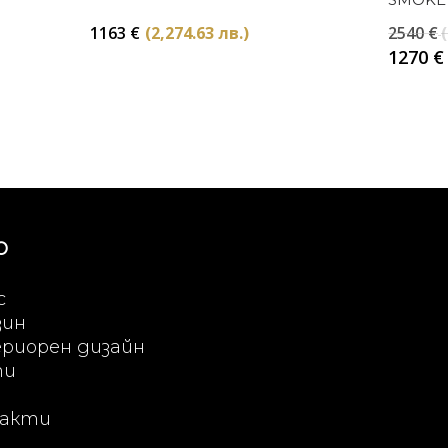
1163
€
(2,274.63 лв.)
2540
€
1270
€
Ю
с
зин
риорен дизайн
ти
акти