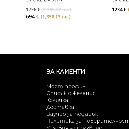
Original
1736
€
(3,395.32 лв.)
1234
€
price
Текущата
694
€
(1,358.13 лв.)
was:
цена
1736 €
е:
(3,395.32
694 €
лв.).
(1,358.13
лв.).
ЗА КЛИЕНТИ
Моят профил
Списък с желания
Количка
Доставка
Ваучер за подарък
Политика за поверителнос
Условия за ползване