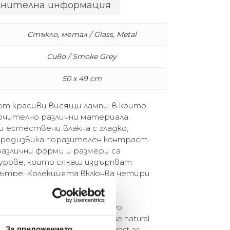
лнителна информация
Стъкло, метал / Glass, Metal
Сиво / Smoke Grey
50 x 49 cm
я от красиви висящи лампи, в които
чително различни материала.
 естествени влакна с гладко,
 предизвика поразителен контраст.
различни форми и размери са
урове, които сякаш издърпват
ътре. Колекцията включва четири
и, налични в два размера.
ely pendant lights that appose two
rials. The design combines coarse natural
За приложението
nt blown glass to arouse a contrast as