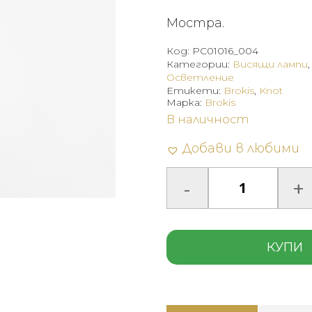
wa
Мостра.
28
(5
Код:
PC01016_004
Категории:
Висящи лампи
лв.
Осветление
Етикети:
Brokis
,
Knot
Марка:
Brokis
В наличност
Добави в любими
КУПИ