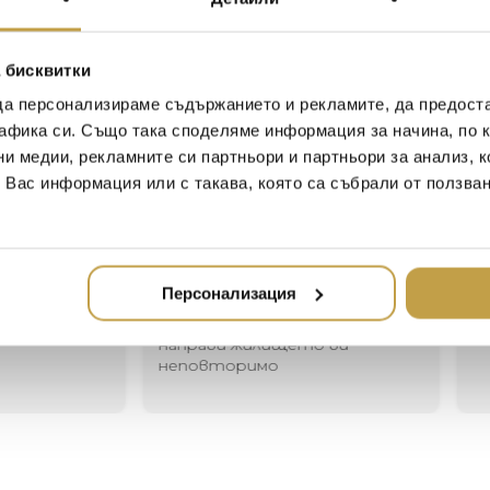
striking as it is dignified. F
are penetrated by robust co
 бисквитки
glass inward for a bemusing 
pendant lights of different s
да персонализираме съдържанието и рекламите, да предост
афика си. Също така споделяме информация за начина, по к
ни медии, рекламните си партньори и партньори за анализ, 
т Вас информация или с такава, която са събрали от ползва
Иван Иванов
Ив
2020-05-20
20
Един магазин за красив и
Най-до
Персонализация
елегантен дом. В него ще
за дома
намерите всичко, което ще
стилн
направи жилището ви
неповторимо