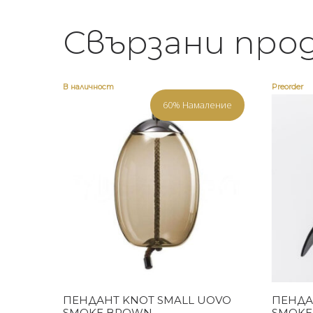
Свързани про
В наличност
Preorder
60% Намаление
Купи
ПЕНДАНТ KNOT SMALL UOVO
ПЕНДА
SMOKE BROWN
SMOKE