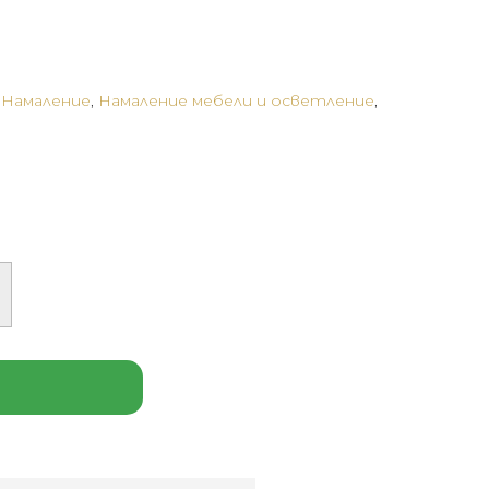
s:
е:
37 €
1135 €
,548.69
(2,219.48
,
Намаление
,
Намаление мебели и осветление
,
).
лв.).