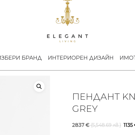
ПЕНДАНТ KNOT SFERA SMOKE GREY
ИЗБЕРИ БРАНД
ИНТЕРИОРЕН ДИЗАЙН
ИМО
ПЕНДАНТ KN
GREY
Or
2837
€
(5,548.69 лв.)
1135
pr