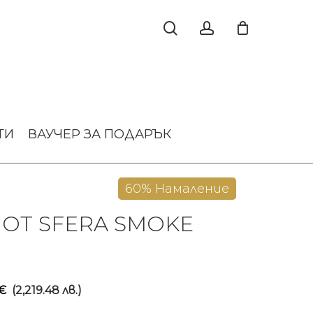
ТИ
ВАУЧЕР ЗА ПОДАРЪК
60% Намаление
OT SFERA SMOKE
iginal
Текущата
€
(2,219.48 лв.)
ice
цена