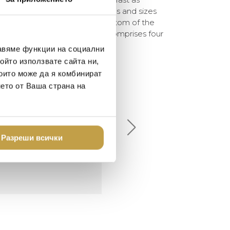
ull-bodied globes of varying shapes and sizes
rds that seemingly pull the bottom of the
plastic effect. The collection comprises four
hapes available in two sizes.
авяме функции на социални
ойто използвате сайта ни,
които може да я комбинират
нето от Ваша страна на
елина Линковска
Евелина Петкова
18-08-10
2024-07-16
брото място в града
Хареса ми
Разреши всички
шен декор - уникално и
о