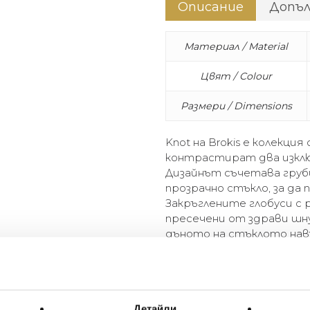
Описание
Допъ
Материал / Material
Цвят / Colour
Размери / Dimensions
Knot на Brokis е колекци
контрастират два изклю
Дизайнът съчетава груби
прозрачно стъкло, за да
Закръглените глобуси с 
пресечени от здрави шн
дъното на стъклото нав
пенданта с различни форм
Knot is a collection of stat
dramatically dissimilar mate
Детайли
fibre with smooth, transpare