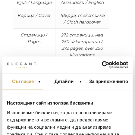
Език / Language
Английски / English
Корица / Cover
Твърда, текстилна
/ Cloth hardcover
Страници /
272 страници, над
Pages
250 илюстрации /
272 pages, over 250
illustrations
Размери /
W 24.9 x L 33.2 x D 3.5
Dimensions
cm, 2.8 kg
Съгласие
Детайли
За приложението
МЕБЕЛИ ЗА ДОМА И
ОФИСА
Early in the 1900s, one-time oil baron Henry
Morrison Flagler took interest in the Southern
ОСВЕТЛЕНИЕ
Настоящият сайт използва бисквитки
coast of Florida and began developing an
LALIQUE
АКСЕСОАРИ ЗА ИНТ
exclusive resort community. Establishing a
Използваме бисквитки, за да персонализираме
railroad that would allow easier access to the
BACCARAT
ЗА МАСАТА
съдържанието и рекламите, да предоставяме
area, he went on to build two hotels—his hope
функции на социални медии и да анализираме
TOM DIXON
ТЕКСТИЛ ЗА ДОМА
was that America’s first families would come to
трафика си. Също така споделяме информация за