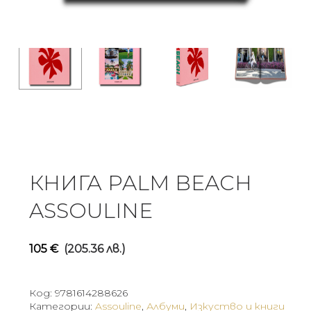
КНИГА PALM BEACH
ASSOULINE
105
€
(205.36 лв.)
Код:
9781614288626
Категории:
Assouline
,
Албуми
,
Изкуство и книги