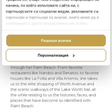
populate the area. This modest community
MICHAEL ARAM
АРОМАТИ ЗА ДОМА
начина, по който използвате сайта ни, с
would later evolve into an iconic American
ASSOULINE
партньорските си социални медии, рекламните си
destination, hosting British royalty, American
ИЗКУСТВО И КНИГИ
партньори и партньори за анализ, които може да я
movie stars, and becoming the home-away-
SELETTI
ВИСОК КЛАС МЕБЕЛ
from-home to some of the country’s leading
комбинират с друга предоставена им от Вас
L’OBJET
families. As the century continued, Palm Beach
информация или с такава, която са събрали от
ЛУКСОЗНИ ГРАДИН
established itself as a luxury hideaway
МЕБЕЛИ
ползването от Ваша страна на услугите им.
DOLCE & GABBANA C
synonymous with old-world glamour and new-
Разреши всички
ПОДАРЪЦИ
ETHNICRAFT
world sophistication.
НАМАЛЕНИЕ
ZUIVER
Персонализация
In this splendid volume, longtime resident and
Palm Beach social fixture Aerin Lauder takes us
DUTCHBONE
through her Palm Beach. From favorite
restaurants like Nandos and Renatos, to favorite
houses like La Follia and Villa Artemis, she takes
us to the elite shopping of Worth Avenue and
the scenic walkways of the Lake Worth trail, all
the while relating to us the histories, faces, and
places that have become so identified with
Palm Beach.