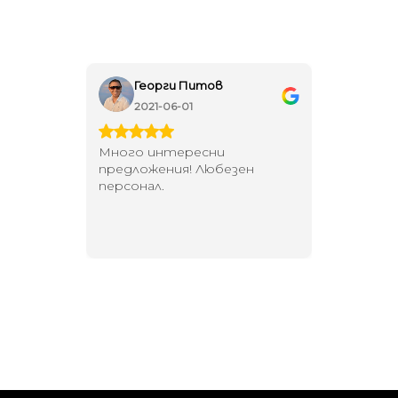
Георги Питов
Ива
2021-06-01
202
 за
Много интересни
Един маг
 на
предложения! Любезен
елегант
то за
персонал.
намерит
направи
неповт