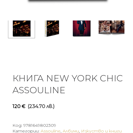
КНИГА NEW YORK CHIC
ASSOULINE
120
€
(234.70 лв.)
Код:
9781649802309
Категории:
Assouline
,
Албуми
,
Изкуство и книги