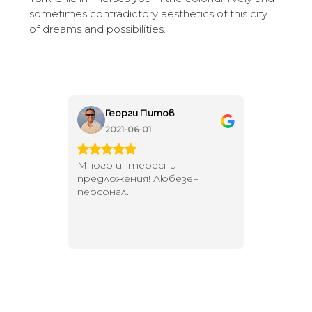
sometimes contradictory aesthetics of this city
of dreams and possibilities.
Георги Питов
Ива
2021-06-01
202
 за
Много интересни
Един маг
 на
предложения! Любезен
елегант
то за
персонал.
намерит
направи
неповт