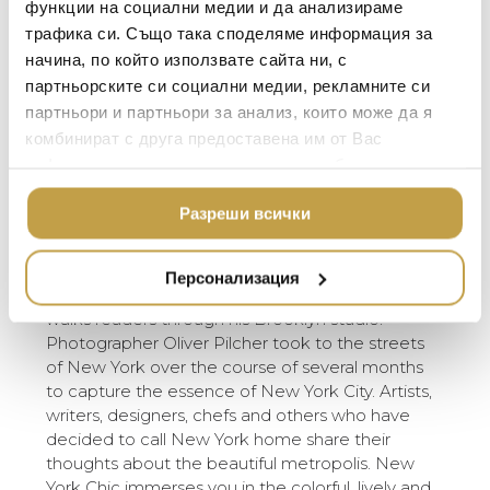
people of New York City, as they want to
функции на социални медии и да анализираме
TOM DIXON
ТЕКСТИЛ ЗА ДОМА
present themselves, illustrate the city’s true
трафика си. Също така споделяме информация за
MICHAEL ARAM
АРОМАТИ ЗА ДОМА
genius loci. This book assembles a visual
начина, по който използвате сайта ни, с
definition of “New York chic,” and features New
ASSOULINE
партньорските си социални медии, рекламните си
ИЗКУСТВО И КНИГИ
York icons, up-and-coming creatives and spaces
партньори и партньори за анализ, които може да я
SELETTI
that are uniquely New York.
ВИСОК КЛАС МЕБЕЛ
комбинират с друга предоставена им от Вас
L’OBJET
информация или с такава, която са събрали от
ЛУКСОЗНИ ГРАДИН
Fashion designer Zaldy Goco gives a tour of his
МЕБЕЛИ
ползването от Ваша страна на услугите им.
DOLCE & GABBANA C
creative space in the Financial District. The late
Разреши всички
artist Françoise Gilot opens the doors to her
ПОДАРЪЦИ
ETHNICRAFT
Upper West Side apartment. Nightlife
НАМАЛЕНИЕ
ZUIVER
impresario Omar Hernandez shares an
Персонализация
unforgettable night at La Goulue. José Parlá
DUTCHBONE
walks readers through his Brooklyn studio.
Photographer Oliver Pilcher took to the streets
of New York over the course of several months
to capture the essence of New York City. Artists,
writers, designers, chefs and others who have
decided to call New York home share their
thoughts about the beautiful metropolis. New
York Chic immerses you in the colorful, lively and