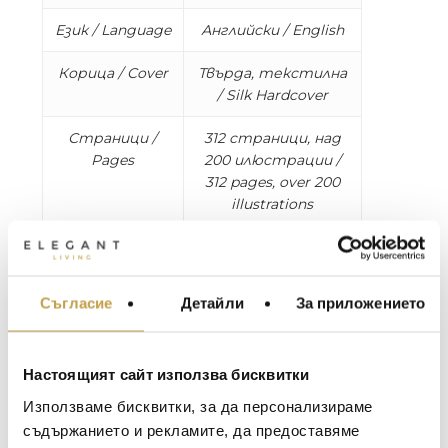
Език / Language
Английски / English
Корица / Cover
Твърда, текстилна
/ Silk Hardcover
Страници /
312 страници, над
Pages
200 илюстрации /
312 pages, over 200
illustrations
Размери /
W 24.8 x L 33 x D 3.7
Dimensions
cm, 2.9 kg
Съгласие
Детайли
За приложението
МЕБЕЛИ ЗА ДОМА И
Take a trip to New York City, with Assouline as
ОФИСА
your guide. This megalopolis is often daunting
ОСВЕТЛЕНИЕ
and overwhelming, but New York Chic, seen
Настоящият сайт използва бисквитки
through the warm lens of Oliver Pilcher, presents
LALIQUE
АКСЕСОАРИ ЗА ИНТ
Използваме бисквитки, за да персонализираме
a more intimate view of the city, beyond the
BACCARAT
ЗА МАСАТА
съдържанието и рекламите, да предоставяме
stereotypes. Everyday moments with the