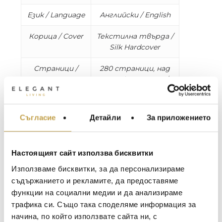
Език / Language
Английски / English
Корица / Cover
Текстилна твърда /
Silk Hardcover
Страници /
280 страници, над
Pages
100 илюстрации /
280 pages, over 100
illustrations
Съгласие
Детайли
За приложението
МЕБЕЛИ ЗА ДОМА И
Размери /
W 9.84 x L 12.9 x D 1.57
ОФИСА
Dimensions
in, 2.753 kg
ОСВЕТЛЕНИЕ
Настоящият сайт използва бисквитки
In the latest body of work by author and
LALIQUE
АКСЕСОАРИ ЗА ИНТ
Използваме бисквитки, за да персонализираме
photographer Claiborne Swanson Frank, the
BACCARAT
ЗА МАСАТА
съдържанието и рекламите, да предоставяме
artist set out to explore what modern
motherhood means in the 21st century. Turning
функции на социални медии и да анализираме
TOM DIXON
ТЕКСТИЛ ЗА ДОМА
her lens on 70 iconic families of mothers and
трафика си. Също така споделяме информация за
MICHAEL ARAM
АРОМАТИ ЗА ДОМА
children from such celebrated names as Delfina
начина, по който използвате сайта ни, с