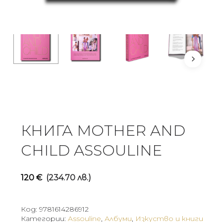
КНИГА MOTHER AND
CHILD ASSOULINE
120
€
(234.70 лв.)
Код:
9781614286912
Категории:
Assouline
,
Албуми
,
Изкуство и книги