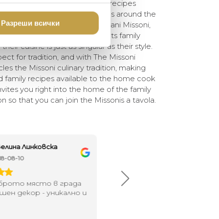
he season and for the occasion, recipes
ndary. And just as Missoni fans around the
Разреши всички
onic zigzags, Francesco Maccapani Missoni,
 director, Angela Missoni, collects family
heir cuisine is just as singular as their style.
ect for tradition, and with The Missoni
es the Missoni culinary tradition, making
d family recipes available to the home cook
invites you right into the home of the family
n so that you can join the Missonis a tavola.
елина Линковска
Евелина Петкова
18-08-10
2024-07-16
брото място в града
Хареса ми
шен декор - уникално и
о