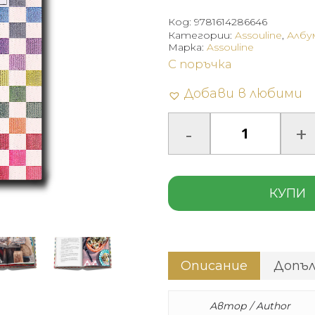
Код:
9781614286646
Категории:
Assouline
,
Албу
Марка:
Assouline
С поръчка
Добави в любими
КУПИ
Описание
Допъ
Автор / Author