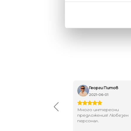
Maxim Behar
Георги Питов
2022-06-18
2021-06-01
й-доброто място за
Много интересни
иятна атмосфера на
предложения! Любезен
щата ви или просто за
персонал.
егантен подарък