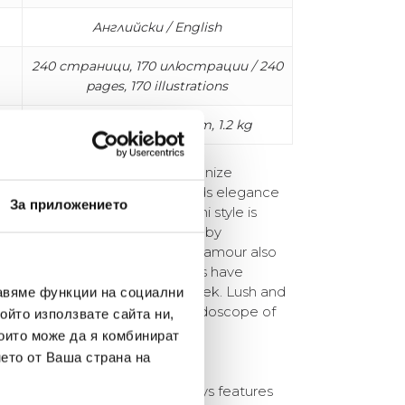
Английски / English
240 страници, 170 илюстрации / 240
pages, 170 illustrations
W1 9 x L 27.6 x D 2.5 cm, 1.2 kg
n color. They didn’t just revolutionize
yle that, like their fashion, blends elegance
За приложението
ty with sophistication. Missoni style is
ver the world and is collected by
ke. This same streak of easy glamour also
rtaining, and their dinner parties have
ted invitations of fashion week. Lush and
авяме функции на социални
Missoni feast is not just a kaleidoscope of
ойто използвате сайта ни,
f family wearing Missoni — it’s a
които може да я комбинират
s, and colors.
нето от Ваша страна на
twenty or two hundred, it always features