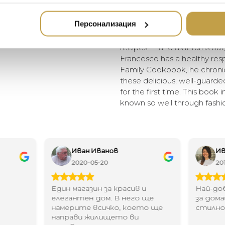
family recipes curated for t
which have now become lege
Персонализация
world collect the brand’s ic
the son of Missoni’s creative
recipes — and as it turns out, t
Francesco has a healthy resp
Family Cookbook, he chronicl
these delicious, well-guarde
for the first time. This book 
known so well through fashio
Иван Иванов
Ив
2020-05-20
20
Един магазин за красив и
Най-до
елегантен дом. В него ще
за дома
намерите всичко, което ще
стилн
направи жилището ви