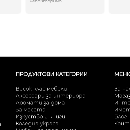
неповторимо
ПРОДУКТОВИ КАТЕГОРИИ
МЕН
Висок клас мебели
За на
Аксесоари за интериора
Мага
Аромати за дома
Инте
За масата
Имо
Изкуство и книги
Блог
Коледна украса
Конт
т