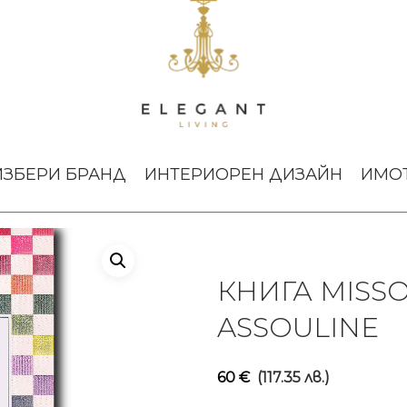
mily Cookbook Assouline
ИЗБЕРИ БРАНД
ИНТЕРИОРЕН ДИЗАЙН
ИМО
КНИГА MISS
ASSOULINE
60
€
(117.35 лв.)