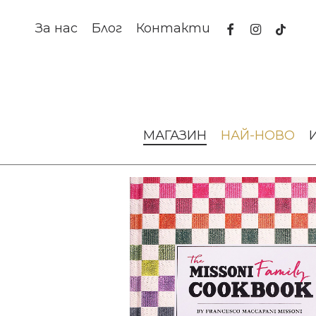
Skip
to
facebook
instagram
tiktok
За нас
Блог
Контакти
main
content
Начало
Изкуство и книги
Албуми
Книга Missoni Fa
МАГАЗИН
НАЙ-НОВО