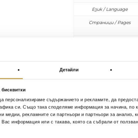
Език / Language
Страници / Pages
Размери / Dimensions
The Missoni family lives life i
knitwear; they forged a lifest
Детайли
with enthusiasm and spontanei
recognized and admired all o
fashionistas and museums ali
 бисквитки
inspires Missoni family’s ente
become one of the most cove
да персонализираме съдържанието и рекламите, да предост
informal at the same time, a 
афика си. Също така споделяме информация за начина, по к
style with four generations o
ни медии, рекламните си партньори и партньори за анализ, 
kaleidoscope of tastes, scent
т Вас информация или с такава, която са събрали от ползва
And whether the meal is for 