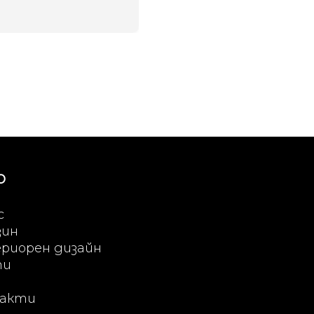
Ю
с
зин
риорен дизайн
ти
акти