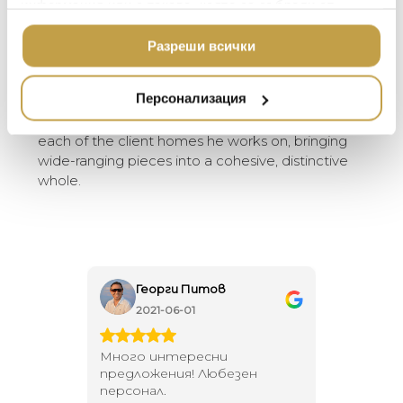
L’OBJET
Italian furnishings seamlessly with modern
информация или с такава, която са събрали от
ЛУКСОЗНИ ГРАДИН
pieces from North and South America, his
МЕБЕЛИ
ползването от Ваша страна на услугите им.
DOLCE & GABBANA C
designs are exquisite mélanges of chic. At his
Разреши всички
ПОДАРЪЦИ
home in São Paulo, Bergamin meticulously
ETHNICRAFT
rotates which pillows, slipcovers, and
НАМАЛЕНИЕ
ZUIVER
Персонализация
lampshades are on display depending on the
season. He dedicates just as much attention to
DUTCHBONE
each of the client homes he works on, bringing
wide-ranging pieces into a cohesive, distinctive
whole.
Георги Питов
Ива
2021-06-01
202
 за
Много интересни
Един маг
 на
предложения! Любезен
елегант
то за
персонал.
намерит