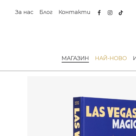
Skip
to
facebook
instagram
tiktok
За нас
Блог
Контакти
main
content
Начало
Изкуство и книги
Албуми
Книга Las Vegas 
МАГАЗИН
НАЙ-НОВО