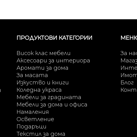
ПРОДУКТОВИ КАТЕГОРИИ
МЕН
Висок клас мебели
За на
Аксесоари за интериора
Мага
Аромати за дома
Инте
За масата
Имо
Изкуство и книги
Блог
Коледна украса
Конт
т
Мебели за градината
Мебели за дома и офиса
Намаления
Осветление
Подаръци
Текстил за дома