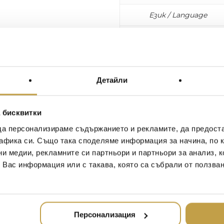
Език / Language
Страници / Pages
Размери / Dimensions
Детайли
In the middle of the Mojave 
to entertain. The quintessen
 бисквитки
mostly replaced with LED ligh
fun and excess. In the past
да персонализираме съдържанието и рекламите, да предост
main draw for visitors, and wh
афика си. Също така споделяме информация за начина, по к
star chefs, luxury shopping
ни медии, рекламните си партньори и партньори за анализ, 
deal. What started as a stat
т Вас информация или с такава, която са събрали от ползва
efforts of dreamers and risk-
possible, be it a hockey gam
moment wedding.
Персонализация
Las Vegas Magic explores th