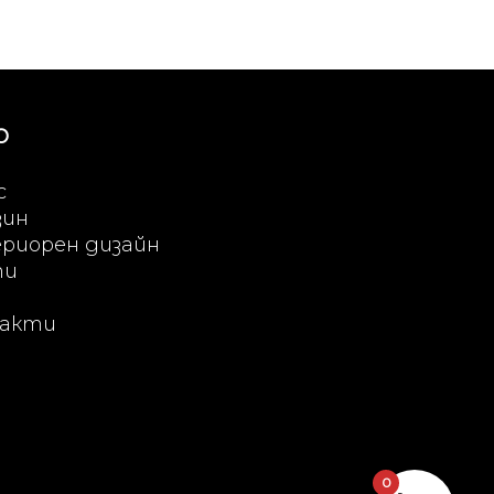
Ю
с
зин
риорен дизайн
ти
акти
0