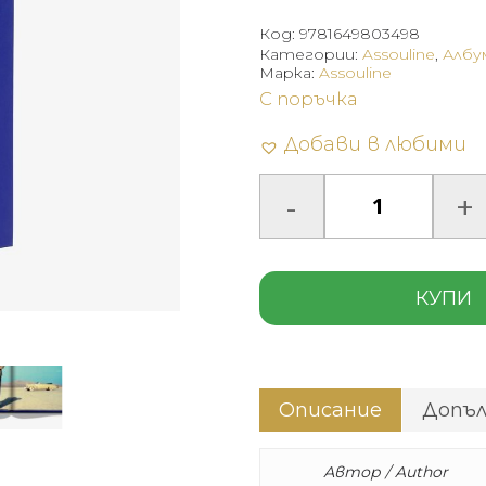
Код:
9781649803498
Категории:
Assouline
,
Албу
Марка:
Assouline
С поръчка
Добави в любими
КУПИ
Описание
Допъ
Автор / Author