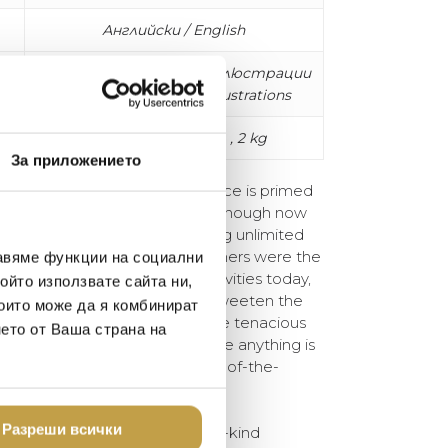
Английски / English
288 страници, над 200 илюстрации
/ 288 pages, over 200 illustrations
W 25 x L 33 x D 4 cm , 2 kg
За приложението
Desert, the capital of indulgence is primed
tial neon signs of Las Vegas (although now
ts) call out to travelers offering unlimited
, gambling and big-name headliners were the
авяме функции на социални
ile these are still tempting activities today,
ойто използвате сайта ни,
, and breathtaking technology sweeten the
които може да я комбинират
ion stop developed, through the tenacious
нето от Ваша страна на
 takers, into a destination where anything is
e, drone racing, or even a spur-of-the-
Разреши всички
e many facets of this one-of-a-kind