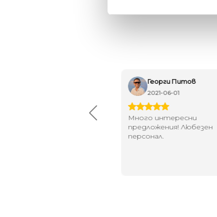
Maxim Behar
Георги Питов
2022-06-18
2021-06-01
й-доброто място за
Много интересни
иятна атмосфера на
предложения! Любезен
щата ви или просто за
персонал.
егантен подарък