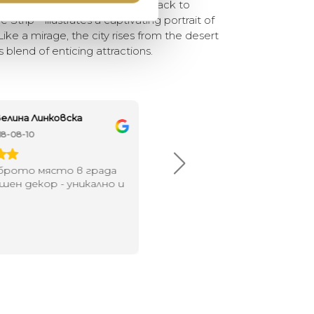
tion of imagery—from the Rat Pack to
 Strip—illustrates a captivating portrait of
Like a mirage, the city rises from the desert
 blend of enticing attractions.
елина Линковска
Евелина Петкова
18-08-10
2024-07-16
брото място в града
Хареса ми
шен декор - уникално и
о