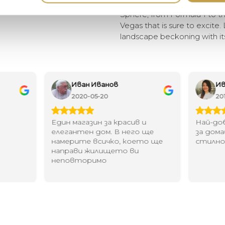
metropolis. A stunning cura
Sphere, from Formula 1 to the
Vegas that is sure to excite. 
landscape beckoning with its
Иван Иванов
Ив
2020-05-20
20
Един магазин за красив и
Най-до
елегантен дом. В него ще
за дома
намерите всичко, което ще
стилн
направи жилището ви
неповторимо