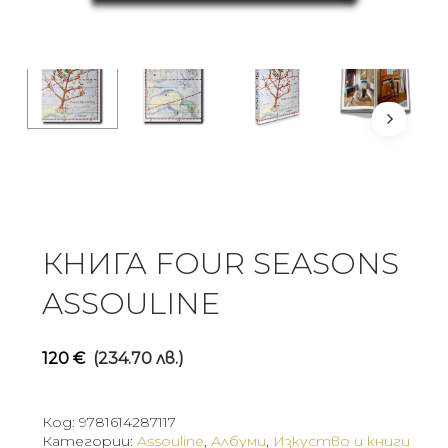
КНИГА FOUR SEASONS
ASSOULINE
120
€
(234.70 лв.)
Код:
9781614287117
Категории:
Assouline
,
Албуми
,
Изкуство и книги