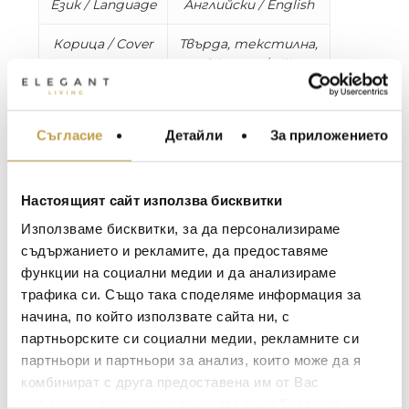
Език / Language
Английски / English
Корица / Cover
Твърда, текстилна,
в кутия / Silk
hardcover in silk
slipcase
Съгласие
Детайли
За приложението
МЕБЕЛИ ЗА ДОМА И
Страници /
218 страници, над
ОФИСА
Pages
100 илюстрации /
218 pages, over 100
ОСВЕТЛЕНИЕ
Настоящият сайт използва бисквитки
illustrations
LALIQUE
АКСЕСОАРИ ЗА ИНТ
Използваме бисквитки, за да персонализираме
Размери /
W 28 x L 35.4 x D 4
BACCARAT
ЗА МАСАТА
съдържанието и рекламите, да предоставяме
Dimensions
cm, 3.2 kg
функции на социални медии и да анализираме
TOM DIXON
ТЕКСТИЛ ЗА ДОМА
трафика си. Също така споделяме информация за
MICHAEL ARAM
Discover the captivating story of At-Turaif and
АРОМАТИ ЗА ДОМА
начина, по който използвате сайта ни, с
Diriyah, the birthplace of modern Saudi Arabia.
ASSOULINE
партньорските си социални медии, рекламните си
ИЗКУСТВО И КНИГИ
This ancient town evolved from a traditional
партньори и партньори за анализ, които може да я
SELETTI
human settlement to a thriving national capital,
ВИСОК КЛАС МЕБЕЛ
комбинират с друга предоставена им от Вас
thanks to its strategic location on key trade
L’OBJET
информация или с такава, която са събрали от
ЛУКСОЗНИ ГРАДИН