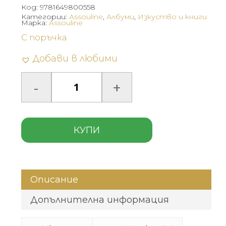
Код:
9781649800558
Категории:
Assouline
,
Албуми
,
Изкуство и книги
Марка:
Assouline
С поръчка
Добави в любими
КУПИ
Описание
Допълнителна информация