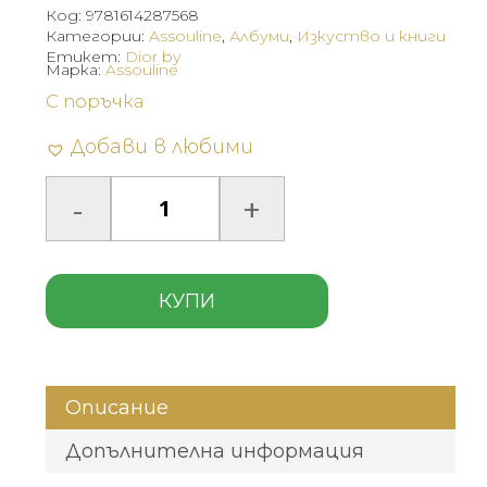
Код:
9781614287568
Категории:
Assouline
,
Албуми
,
Изкуство и книги
Етикет:
Dior by
Марка:
Assouline
С поръчка
Добави в любими
КУПИ
Описание
Допълнителна информация