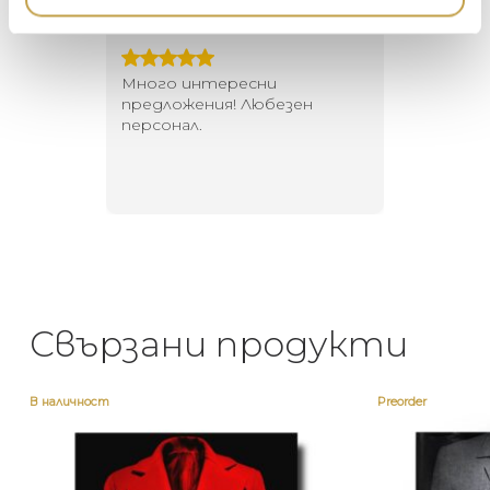
Георги Питов
Ива
DUTCHBONE
2021-06-01
202
 за
Много интересни
Един маг
 на
предложения! Любезен
елегант
то за
персонал.
намерит
направи
неповт
Свързани продукти
В наличност
Preorder