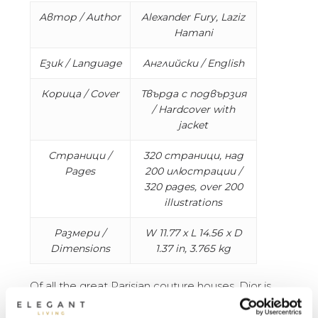
Автор / Author
Alexander Fury, Laziz
Hamani
Език / Language
Английски / English
Корица / Cover
Твърда с подвързия
/ Hardcover with
jacket
Страници /
320 страници, над
Pages
200 илюстрации /
320 pages, over 200
illustrations
Размери /
W 11.77 x L 14.56 x D
Dimensions
1.37 in, 3.765 kg
Of all the great Parisian couture houses, Dior is
perhaps the most famous and prestigious in the
world, embodying Christian Dior’s sublime vision