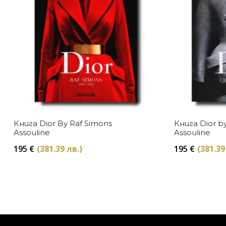
Книга Dior By Raf Simons
Книга Dior by
Assouline
Assouline
195
€
(381.39 лв.)
195
€
(381.39