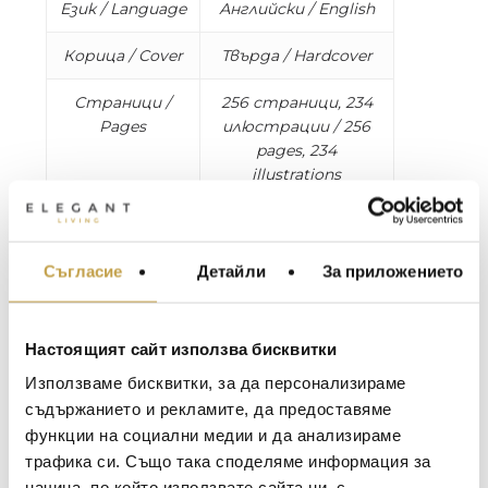
Език / Language
Английски / English
Корица / Cover
Твърда / Hardcover
Страници /
256 страници, 234
Pages
илюстрации / 256
pages, 234
illustrations
Размери /
W 25 x L 33 x D 4 cm
Dimensions
Съгласие
Детайли
За приложението
МЕБЕЛИ ЗА ДОМА И
ОФИСА
For centuries, dogs have been part of our
cultural fabric and the companions of chic
ОСВЕТЛЕНИЕ
Настоящият сайт използва бисквитки
individuals, from aristocrats to modern-day
LALIQUE
АКСЕСОАРИ ЗА ИНТ
influencers. They embody sophistication and
Използваме бисквитки, за да персонализираме
style alongside their fashionable owners.
BACCARAT
ЗА МАСАТА
съдържанието и рекламите, да предоставяме
Throughout history, figures like the Queen of
функции на социални медии и да анализираме
TOM DIXON
ТЕКСТИЛ ЗА ДОМА
England and Coco Chanel have set the stage
трафика си. Също така споделяме информация за
for dogs to become timeless symbols of luxury
MICHAEL ARAM
АРОМАТИ ЗА ДОМА
начина, по който използвате сайта ни, с