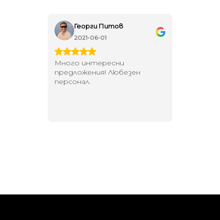
Георги Питов
Ива
2021-06-01
202
 за
Много интересни
Един маг
 на
предложения! Любезен
елегант
то за
персонал.
намерит
направи
неповт