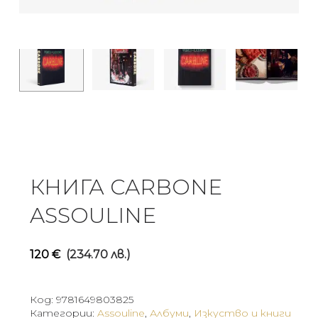
КНИГА CARBONE
ASSOULINE
120
€
(234.70 лв.)
Код:
9781649803825
Категории:
Assouline
,
Албуми
,
Изкуство и книги