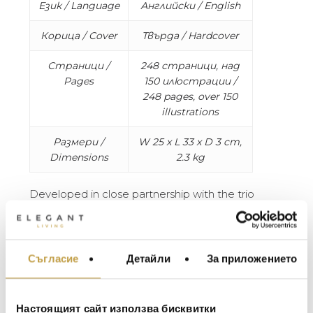
Език / Language
Английски / English
Корица / Cover
Твърда / Hardcover
Страници /
248 страници, над
Pages
150 илюстрации /
248 pages, over 150
illustrations
Размери /
W 25 x L 33 x D 3 cm,
Dimensions
2.3 kg
Developed in close partnership with the trio
behind Major Food Group, CARBONE includes
more than a dozen recipes from the restaurant
that have never been shared before.
Throughout the journey, anecdotes and
Съгласие
Детайли
За приложението
МЕБЕЛИ ЗА ДОМА И
recollections from the founders and the
ОФИСА
restaurant’s inimitable cast of characters give
ОСВЕТЛЕНИЕ
readers a captivating inside look at what it takes
Настоящият сайт използва бисквитки