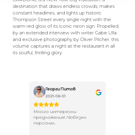
destination that draws endless crowds, makes
constant headlines, and lights up historic
Thompson Street every single night with the
warm red glow of its iconic neon sign. Propelled
by an extended interview with writer Gabe Ulla
and exclusive photography by Oliver Pilcher, this
volume captures a night at the restaurant in all
its soulful, thrilling glory.
Георги Питов
Ива
2021-06-01
202
 за
Много интересни
Един маг
 на
предложения! Любезен
елегант
то за
персонал.
намерит
направи
неповт