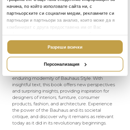
community of like-minded individuals generated
MICHAEL ARAM
АРОМАТИ ЗА ДОМА
начина, по който използвате сайта ни, с
an enormous concentration of artistic energy
ASSOULINE
партньорските си социални медии, рекламните си
and continues to shape the modern aesthetic
ИЗКУСТВО И КНИГИ
партньори и партньори за анализ, които може да я
we know today.
SELETTI
ВИСОК КЛАС МЕБЕЛ
комбинират с друга предоставена им от Вас
L’OBJET
Assouline’s Style series celebrates the iconic art
информация или с такава, която са събрали от
ЛУКСОЗНИ ГРАДИН
movements and design styles that have shaped
МЕБЕЛИ
ползването от Ваша страна на услугите им.
DOLCE & GABBANA C
our world. This volume, curated by respected
Разреши всички
ПОДАРЪЦИ
ETHNICRAFT
curator Mateo Kries of the Vitra Design
Museum, showcases impactful images of
НАМАЛЕНИЕ
ZUIVER
Персонализация
architecture, art, objects, graphic design, and
fashion from the past 100 years, revealing the
DUTCHBONE
enduring modernity of Bauhaus Style. With
insightful text, this book offers new perspectives
and surprising insights, providing inspiration for
designers of interiors, furniture, consumer
products, fashion, and architecture. Experience
the power of the Bauhaus and its societal
critique, and discover why it remains as relevant
today as it did in its revolutionary beginnings.