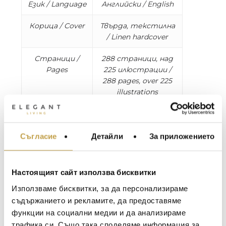
Език / Language
Английски / English
Корица / Cover
Твърда, текстилна
/ Linen hardcover
Страници /
288 страници, над
Pages
225 илюстрации /
288 pages, over 225
illustrations
Размери /
W 24.76 x L 33.02 x D
Dimensions
3.56 cm, 2.3 kg
Съгласие
Детайли
За приложението
МЕБЕЛИ ЗА ДОМА И
ОФИСА
Discover the fascinating world of the Bauhaus,
the most influential art school of the twentieth
ОСВЕТЛЕНИЕ
Настоящият сайт използва бисквитки
century, and its lasting impact on modern
LALIQUE
АКСЕСОАРИ ЗА ИНТ
culture. From architecture and art to design,
Използваме бисквитки, за да персонализираме
fashion, film, and photography, the Bauhaus
BACCARAT
ЗА МАСАТА
съдържанието и рекламите, да предоставяме
revolutionized interdisciplinary practices and
функции на социални медии и да анализираме
TOM DIXON
ТЕКСТИЛ ЗА ДОМА
inspired generations of artists worldwide. This
трафика си. Също така споделяме информация за