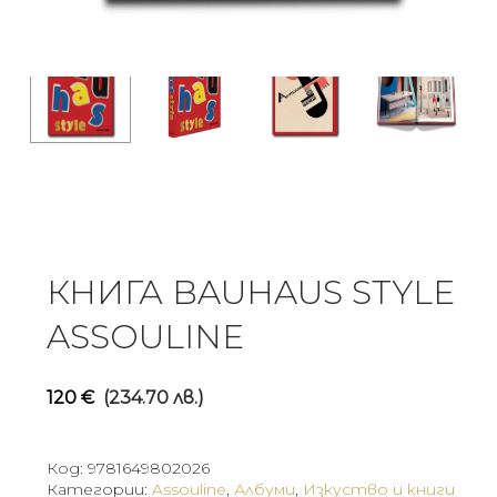
КНИГА BAUHAUS STYLE
ASSOULINE
120
€
(234.70 лв.)
Код:
9781649802026
Категории:
Assouline
,
Албуми
,
Изкуство и книги