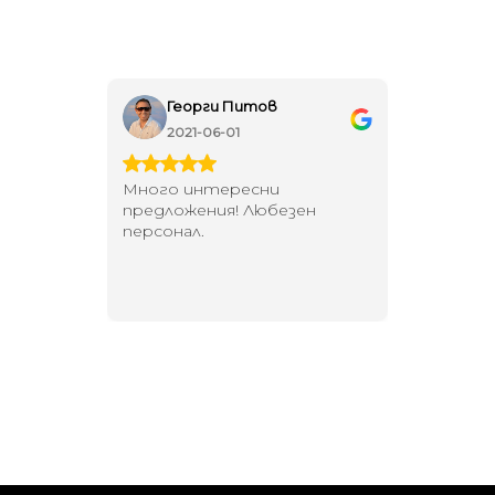
Георги Питов
Ива
2021-06-01
202
 за
Много интересни
Един маг
 на
предложения! Любезен
елегант
то за
персонал.
намерит
направи
неповт