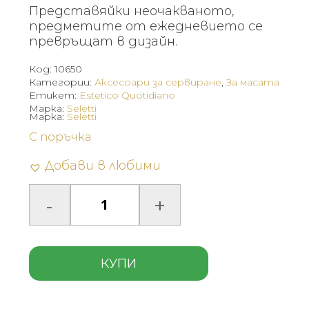
Представяйки неочакваното,
предметите от ежедневието се
превръщат в дизайн.
Код:
10650
Категории:
Аксесоари за сервиране
,
За масата
Етикет:
Estetico Quotidiano
Марка:
Seletti
Марка:
Seletti
С поръчка
Добави в любими
КУПИ