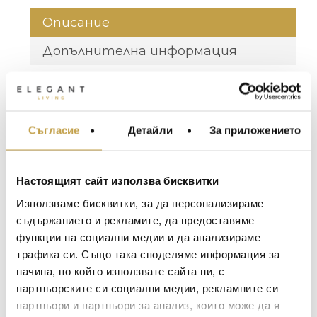
Описание
Допълнителна информация
Дизайн /
Selab + Alessandro
Design
Zambelli
Съгласие
Детайли
За приложението
МЕБЕЛИ ЗА ДОМА И
Материал /
Порцелан / Fine
ОФИСА
Material
Porcelain
ОСВЕТЛЕНИЕ
Настоящият сайт използва бисквитки
Размер /
7 x 7, H14,5 cm
LALIQUE
АКСЕСОАРИ ЗА ИНТ
Dimensions
Използваме бисквитки, за да персонализираме
BACCARAT
ЗА МАСАТА
съдържанието и рекламите, да предоставяме
Колекция от артикули за масата на Seletti,
функции на социални медии и да анализираме
TOM DIXON
ТЕКСТИЛ ЗА ДОМА
изработени от стъкло и порцелан.
трафика си. Също така споделяме информация за
MICHAEL ARAM
Формите са семпли, изчистени и
АРОМАТИ ЗА ДОМА
начина, по който използвате сайта ни, с
вдъхновени от продуктите за
ASSOULINE
партньорските си социални медии, рекламните си
ИЗКУСТВО И КНИГИ
еднократна употреба. Представяйки
партньори и партньори за анализ, които може да я
SELETTI
неочакваното, предметите от
ВИСОК КЛАС МЕБЕЛ