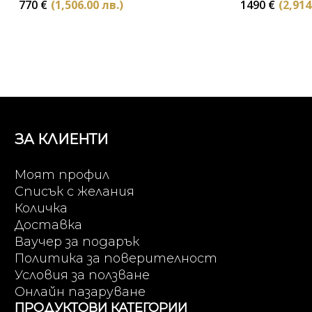
770
€
(1,506.00 лв.)
1490
€
(2,914
ЗА КЛИЕНТИ
Моят профил
Списък с желания
Количка
Доставка
Ваучер за подарък
Политика за поверителност
Условия за ползване
Онлайн пазаруване
ПРОДУКТОВИ КАТЕГОРИИ