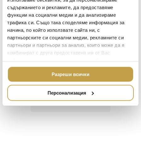
BACCARAT
open hemstitch border pattern. Crafted in Italy
ЗА МАСАТА
съдържанието и рекламите, да предоставяме
from 100% cotton.
функции на социални медии и да анализираме
TOM DIXON
ТЕКСТИЛ ЗА ДОМА
трафика си. Също така споделяме информация за
MICHAEL ARAM
АРОМАТИ ЗА ДОМА
начина, по който използвате сайта ни, с
ASSOULINE
партньорските си социални медии, рекламните си
ИЗКУСТВО И КНИГИ
партньори и партньори за анализ, които може да я
SELETTI
ВИСОК КЛАС МЕБЕЛ
Георги Питов
Ива
комбинират с друга предоставена им от Вас
L’OBJET
2021-06-01
202
информация или с такава, която са събрали от
ЛУКСОЗНИ ГРАДИН
МЕБЕЛИ
ползването от Ваша страна на услугите им.
DOLCE & GABBANA C
 за
Много интересни
Един маг
Разреши всички
ПОДАРЪЦИ
ETHNICRAFT
 на
предложения! Любезен
елегант
то за
персонал.
намерит
НАМАЛЕНИЕ
ZUIVER
направи
Персонализация
неповт
DUTCHBONE