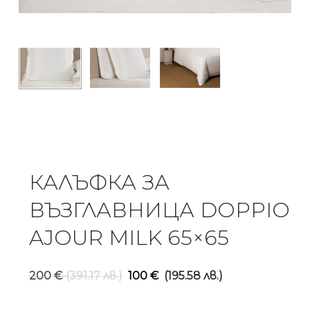
КАЛЪФКА ЗА
ВЪЗГЛАВНИЦА DOPPIO
AJOUR MILK 65×65
Original
Текуща
200
€
(391.17 лв.)
100
€
(195.58 лв.)
price
цена