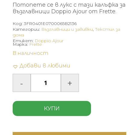
was:
е:
Потопете се в лукс с тази калъфка за
200 €
100 €
възглавници Doppio Ajour от Frette.
(391.17
(195.58
Код:
3FR0401E0700065B2136
лв.).
лв.).
Категории:
Възглавници и завивки
,
Текстил за
дома
Етикет:
Doppio Ajour
Марка:
Frette
В наличност
Добави в любими
КУПИ