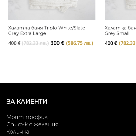
Халат за баня Triplo White/Slate
Халат за бан
Grey Extra Large
Grey Small
Original
Текущата
300
€
400
€
(782.33 лв.)
(586.75 лв.)
400
€
(782.33
price
цена
was:
е:
400 €
300 €
(782.33
(586.75
лв.).
лв.).
ЗА КЛИЕНТИ
Моят профил
Списък с желания
Количка