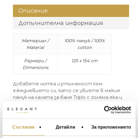
Описание
Допълнителна информация
Материал /
100% памук / 100%
Material
cotton
Размери /
125 x 154 cm
Dimensions
Добавете нотка изтънченост към
ежедневието си, като се увиете в мекия
памук на халата за баня Triplo с голяма яка и
троен кант. Меката памучна хавлиена
материя е дебела, абсорбираща и
включва стилни бродерии на всеки
маншет, голяма яка и подходящ колан.
Съгласие
Детайли
За приложението
МЕБЕЛИ ЗА ДОМА И
100% памук. Произведено в Италия.
ОФИСА