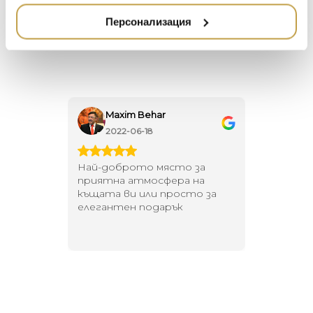
НАМАЛЕНИЕ
several stylish colors.
ZUIVER
Персонализация
DUTCHBONE
Maxim Behar
Гео
2022-06-18
2021
имент и
Най-доброто място за
Много и
ултанти
приятна атмосфера на
предлож
къщата ви или просто за
персонал
елегантен подарък