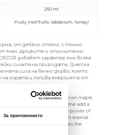
250 ml
Fruity (red fruits, labdanum, honey)
орма, от дебело стъкло, с тъмно
от клен. Дръзките и отличителни
 DECOR добавят характер към всяка
яйки силата на природата, Quercea
елната сила на вечно дърво, което
на гората и попива енергията от
tles in thick glass with Dark Brown maple
t features of the CULTI DECOR line add a
oom. Quercea: Representing the power of
За приложението
the extraordinary strength of an eternal
ld essence of the forest and takes the