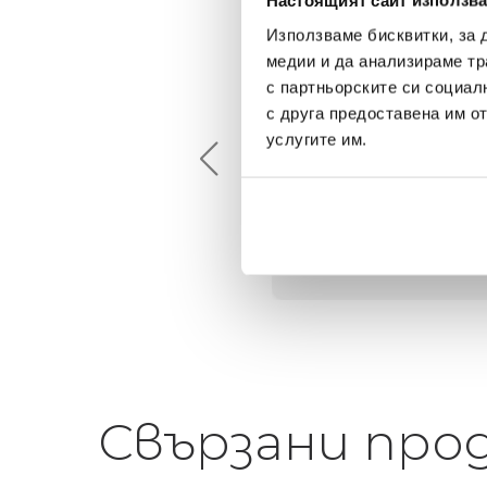
Настоящият сайт използва
Използваме бисквитки, за 
медии и да анализираме тр
с партньорските си социал
Maxim Behar
Георги Питов
с друга предоставена им о
2022-06-18
2021-06-01
услугите им.
й-доброто място за
Много интересни
иятна атмосфера на
предложения! Любезен
щата ви или просто за
персонал.
егантен подарък
Свързани про