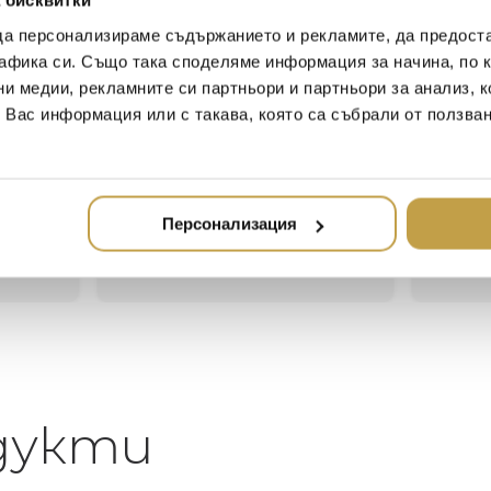
 бисквитки
да персонализираме съдържанието и рекламите, да предост
афика си. Също така споделяме информация за начина, по к
ни медии, рекламните си партньори и партньори за анализ, 
Иван Иванов
Ив
т Вас информация или с такава, която са събрали от ползва
2020-05-20
20
Един магазин за красив и
Най-до
елегантен дом. В него ще
за дома
намерите всичко, което ще
стилн
Персонализация
направи жилището ви
неповторимо
дукти