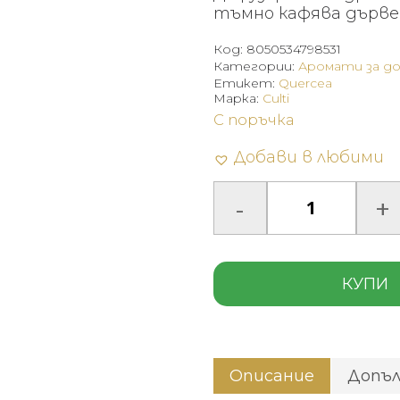
тъмно кафява дървен
Код:
8050534798531
Категории:
Аромати за д
Етикет:
Quercea
Марка:
Culti
С поръчка
Добави в любими
КУПИ
Описание
Допъ