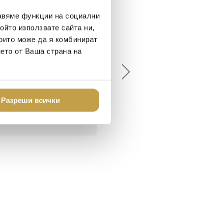
авяме функции на социални
ойто използвате сайта ни,
които може да я комбинират
елина Линковска
Евелина Петкова
нето от Ваша страна на
18-08-10
2024-07-16
брото място в града
Хареса ми
шен декор - уникално и
о
Разреши всички