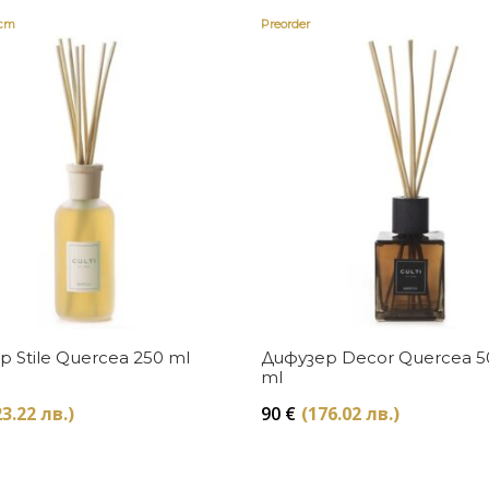
ост
Preorder
Купи
Купи
 Stile Quercea 250 ml
Дифузер Decor Quercea 5
ml
3.22 лв.)
90
€
(176.02 лв.)