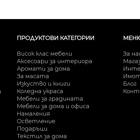
ПРОДУКТОВИ КАТЕГОРИИ
МЕН
Висок клас мебели
За на
Аксесоари за интериора
Мага
Аромати за дома
Инте
За масата
Имо
Изкуство и книги
Блог
Коледна украса
Конт
т
Мебели за градината
Мебели за дома и офиса
Намаления
Осветление
Подаръци
Текстил за дома