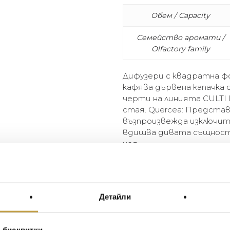
Обем / Capacity
Семейство аромати /
Olfactory family
Дифузери с квадратна ф
кафява дървена капачка 
черти на линията CULTI
стая. Quercea: Представ
възпроизвежда изключит
вдишва дивата същност 
нея.
Sculpted, square-shaped bot
wood cap. The bold, distinc
touch of character to any r
Детайли
nature, Quercea reproduces 
tree that breathes in the wi
energy out of it.