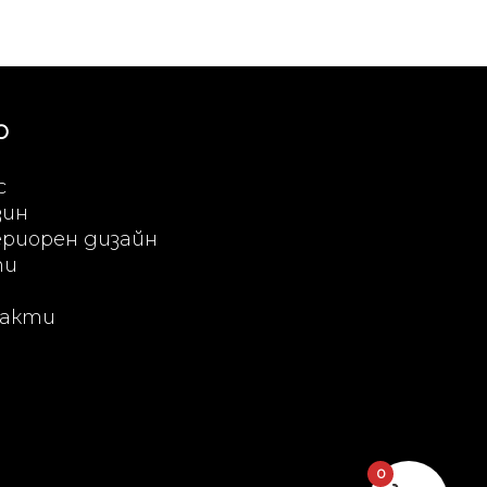
Ю
с
зин
риорен дизайн
ти
акти
0