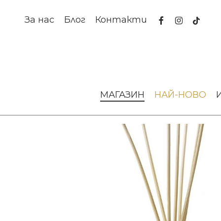
Skip
to
facebook
instagram
tiktok
За нас
Блог
Контакти
main
content
Начало
Аромати за дома
Дифузери
Дифузер Decor 
МАГАЗИН
НАЙ-НОВО