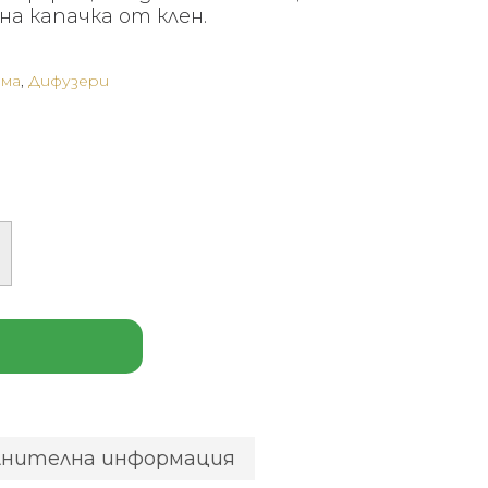
а капачка от клен.
ома
,
Дифузери
лнителна информация