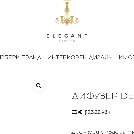
Quercea 250 ml
ИЗБЕРИ БРАНД
ИНТЕРИОРЕН ДИЗАЙН
ИМО
ДИФУЗЕР DE
63
€
(123.22 лв.)
Дифузери с квадратн