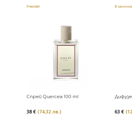
Preorder
В наличн
Купи
Спрей Quercea 100 ml
Дифузер
38
€
(74.32 лв.)
63
€
(12