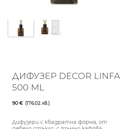
ДИФУЗЕР DECOR LINFA
500 ML
90
€
(176.02 лв.)
Дифузери с квадратна форма, от
дебело стъкло, с тъмно кафява