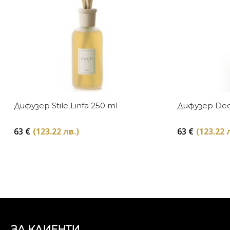
Дифузер Stile Linfa 250 ml
Дифузер Deco
63
€
(123.22 лв.)
63
€
(123.22 
ЗА КЛИЕНТИ