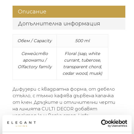
Описание
Допълнителна информация
Обем / Capacity
500 ml
Семейство
Floral (sap, white
аромати /
currant, tuberose,
Olfactory family
transparent chord,
cedar wood, musk)
Дифузери с квадратна форма, от дебело
стъкло, с тъмно кафява дървена капачка
от клен. Дръзките и отличителни черти
на линията CULTI DECOR добавят
характер към всяка стая. Linfa:
Преоткриваш себе си, разхождайки се из
гориста местност, която се спуска към