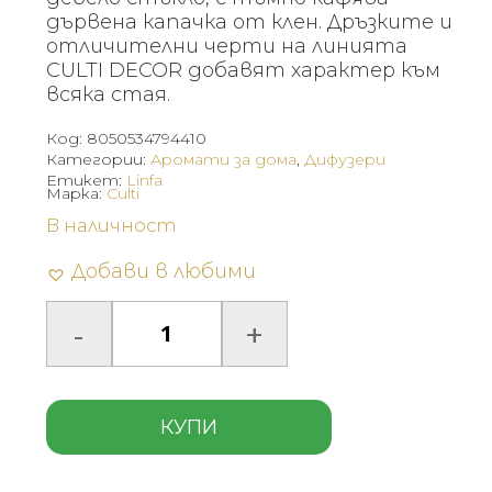
дървена капачка от клен. Дръзките и
отличителни черти на линията
CULTI DECOR добавят характер към
всяка стая.
Код:
8050534794410
Категории:
Аромати за дома
,
Дифузери
Етикет:
Linfa
Марка:
Culti
В наличност
Добави в любими
КУПИ