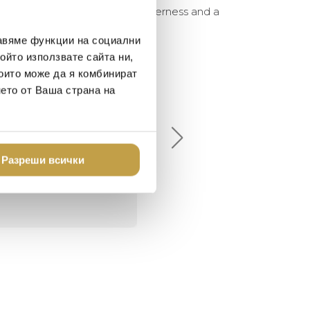
ended between a pleasant bitterness and a
 some of life’s moments.
авяме функции на социални
ойто използвате сайта ни,
които може да я комбинират
нето от Ваша страна на
елина Линковска
Евелина Петкова
18-08-10
2024-07-16
брото място в града
Хареса ми
шен декор - уникално и
Разреши всички
о