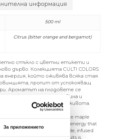
лнителна информация
500 ml
Citrus (bitter orange and bergamot)
ветно стъкло с цветни етикети и
еново дърво. Колекцията CULTI COLORS
а енергия, който оживява всяка стая.
провинцията, пропит от успокояващ
ри. Ароматът на плодовете се
къде между приятна горчивина и
обно на някои моменти от живота.
s with coloured labels and Orange maple
 line is a delightful burst of energy that
За приложението
a: A sunny day in the countryside, infused
itrus peel. The scent of the fruits is