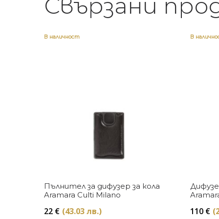
Свързани про
В наличност
В наличн
Купи
Пълнител за дифузер за кола
Дифузер
Aramara Culti Milano
Aramara
22
€
(43.03 лв.)
110
€
(