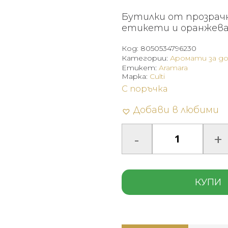
Бутилки от прозрач
етикети и оранжева 
Код:
8050534796230
Категории:
Аромати за д
Етикет:
Aramara
Марка:
Culti
С поръчка
Добави в любими
КУПИ