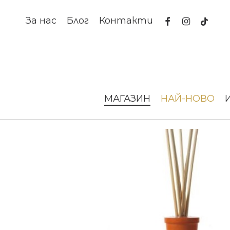
Skip
to
facebook
instagram
tiktok
За нас
Блог
Контакти
main
content
Начало
Аромати за дома
Дифузери
Дифузер Aranci
МАГАЗИН
НАЙ-НОВО