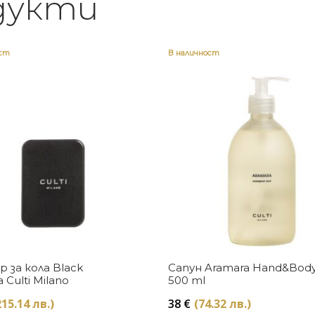
дукти
ост
В наличност
Купи
Купи
 за кола Black
Сапун Aramara Hand&Bod
 Culti Milano
500 ml
215.14 лв.)
38
€
(74.32 лв.)