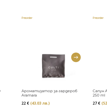
Preorder
Preorder
Купи
y
Ароматизатор за гардероб
Сапун 
Aramara
250 ml
22
€
(43.03 лв.)
27
€
(52