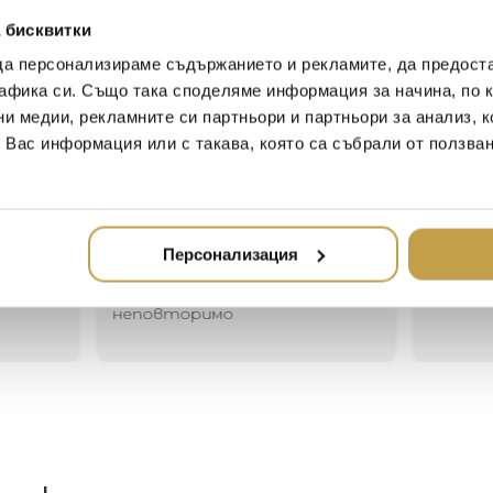
dispersed and remains susp
 бисквитки
candied sweetness, just like
да персонализираме съдържанието и рекламите, да предост
афика си. Също така споделяме информация за начина, по к
ни медии, рекламните си партньори и партньори за анализ, 
т Вас информация или с такава, която са събрали от ползва
Иван Иванов
Ив
2020-05-20
20
Един магазин за красив и
Най-до
елегантен дом. В него ще
за дома
Персонализация
намерите всичко, което ще
стилн
направи жилището ви
неповторимо