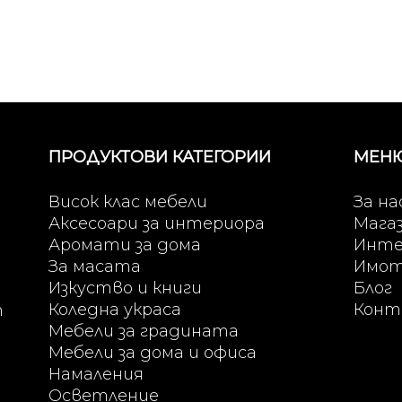
ПРОДУКТОВИ КАТЕГОРИИ
МЕН
Висок клас мебели
За на
Аксесоари за интериора
Мага
Аромати за дома
Инте
За масата
Имо
Изкуство и книги
Блог
Коледна украса
Конт
т
Мебели за градината
Мебели за дома и офиса
Намаления
Осветление