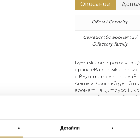
Описание
Допъ
Обем / Capacity
Семейство аромати /
Olfactory family
Бутилки от прозрачно ц
оранжева капачка от кл
е възхитителен прилив н
Aramara: Слънчев ден в 
аромат на цитрусови ко
разпръсква и остава ня
захаросана сладост, под
Clear coloured glass bottle
wood cap. The CULTI COLOURS
Детайли
livens up every room. Aramar
with the reassuring aroma of c