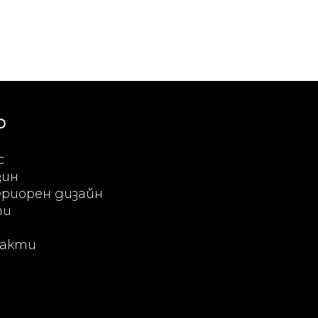
Ю
с
зин
риорен дизайн
ти
акти