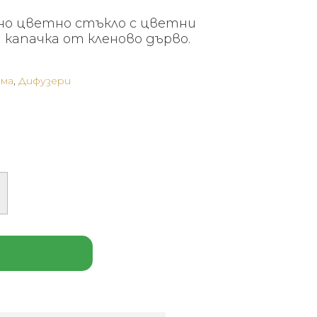
но цветно стъкло с цветни
капачка от кленово дърво.
ома
,
Дифузери