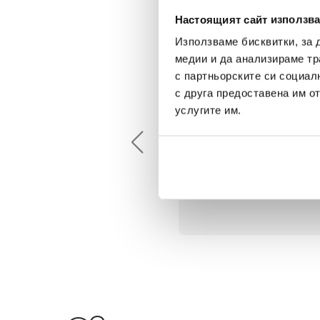
Настоящият сайт използва
Използваме бисквитки, за 
медии и да анализираме тр
с партньорските си социал
с друга предоставена им о
Maxim Behar
Георги Питов
услугите им.
2022-06-18
2021-06-01
й-доброто място за
Много интересни
иятна атмосфера на
предложения! Любезен
щата ви или просто за
персонал.
егантен подарък