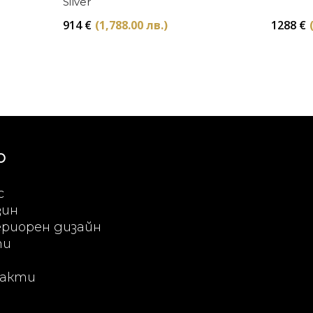
Silver
914
€
(1,788.00 лв.)
1288
€
Ю
с
зин
риорен дизайн
ти
акти