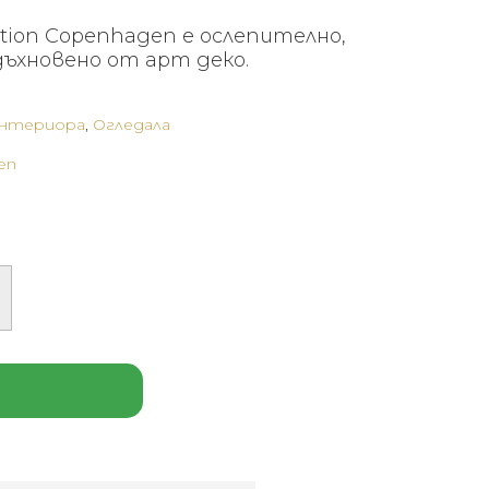
ction Copenhagen е ослепително,
дъхновено от арт деко.
интериора
,
Огледала
en