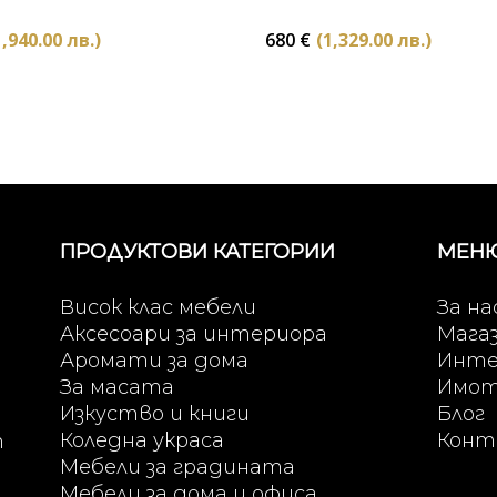
1,940.00 лв.)
680
€
(1,329.00 лв.)
ПРОДУКТОВИ КАТЕГОРИИ
МЕН
Висок клас мебели
За на
Аксесоари за интериора
Мага
Аромати за дома
Инте
За масата
Имо
Изкуство и книги
Блог
Коледна украса
Конт
т
Мебели за градината
Мебели за дома и офиса