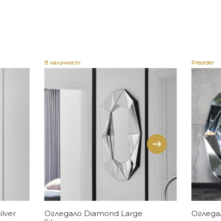
В наличност
Preorder
Купи
lver
Огледало Diamond Large
Огледал