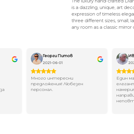
The luxury hand-crafted Di
is a dazzling, unique, art dec
expression of timeless elegan
three different sizes, small, 
any room as a classic mirror 
Георги Питов
Ив
2021-06-01
20
Много интересни
Един ма
предложения! Любезен
елеган
за
персонал.
намери
направ
непов