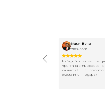
Огнян Ковачев
Maxim Behar
2024-09-18
2022-06-18
вероятен асортимент и
Най-доброто място за
мпетентни консултанти
приятна атмосфера на
къщата ви или просто 
елегантен подарък