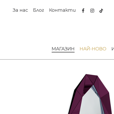
Skip
to
facebook
instagram
tiktok
За нас
Блог
Контакти
main
content
Начало
Аксесоари за интериора
Огледала
ОГЛЕДА
МАГАЗИН
НАЙ-НОВО