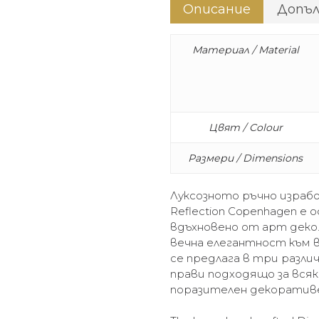
Описание
Допъ
Материал / Material
Цвят / Colour
Размери / Dimensions
Луксозното ръчно израб
Reflection Copenhagen е 
вдъхновено от арт деко.
вечна елегантност към 
се предлага в три различн
прави подходящо за всяк
поразителен декоративе