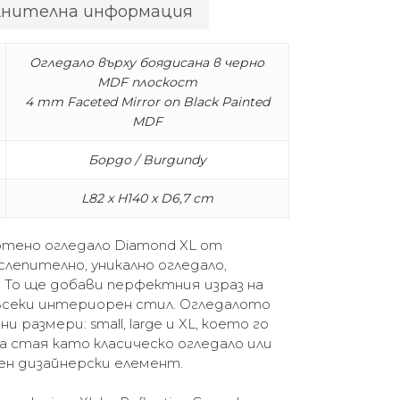
лнителна информация
Огледало върху боядисана в черно
MDF плоскост
4 mm Faceted Mirror on Black Painted
MDF
Бордо / Burgundy
L82 x H140 x D6,7 cm
отено огледало Diamond XL от
ослепително, уникално огледало,
 То ще добави перфектния израз на
всеки интериорен стил. Огледалото
и размери: small, large и XL, което го
а стая като класическо огледало или
н дизайнерски елемент.