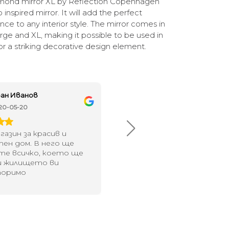
amond mirror XL by Reflection Copenhagen
o inspired mirror. It will add the perfect
ce to any interior style. The mirror comes in
large and XL, making it possible to be used in
or a striking decorative design element.
ан Иванов
Ивелина Линковска
20-05-20
2018-08-10
газин за красив и
Най-доброто място в град
тен дом. В него ще
за домашен декор - уникално
те всичко, което ще
стилно
и жилището ви
торимо