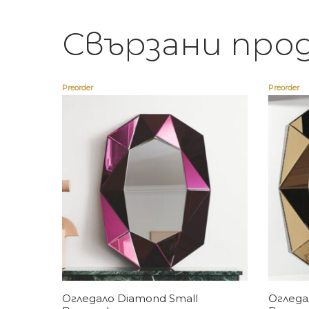
Свързани про
Preorder
Preorder
Купи
Огледало Diamond Small
Огледа