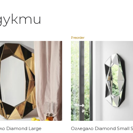
дукти
Preorder
Купи
Купи
ло Diamond Large
Огледало Diamond Small Si