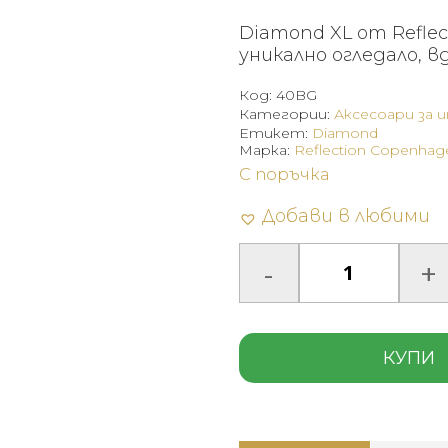
Diamond XL от Refle
уникално огледало, в
Код:
40BG
Категории:
Аксесоари за 
Етикет:
Diamond
Марка:
Reflection Copenhag
С поръчка
Добави в любими
КУПИ