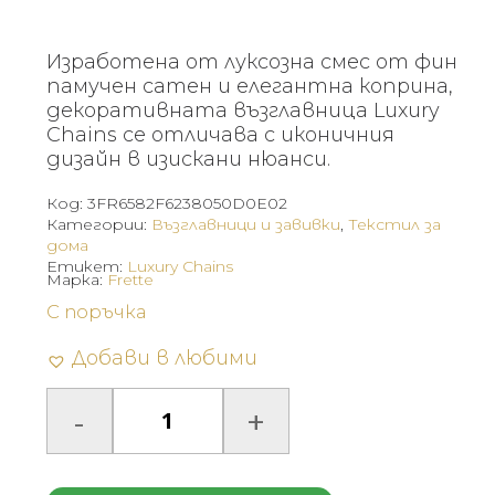
Изработена от луксозна смес от фин
памучен сатен и елегантна коприна,
декоративната възглавница Luxury
Chains се отличава с иконичния
дизайн в изискани нюанси.
Код:
3FR6582F6238050D0E02
Категории:
Възглавници и завивки
,
Текстил за
дома
Етикет:
Luxury Chains
Марка:
Frette
С поръчка
Добави в любими