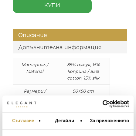
КУПИ
Описание
Допълнителна информация
Материал /
85% памук, 15%
Material
коприна / 85%
cotton, 15% silk
Размери /
50X50 cm
Dimensions
Изработена от луксозна смес от фин
памучен сатен и елегантна коприна,
Съгласие
Детайли
За приложението
МЕБЕЛИ ЗА ДОМА И
декоративната възглавница Luxury Chains
ОФИСА
се отличава с иконичния дизайн в изискани