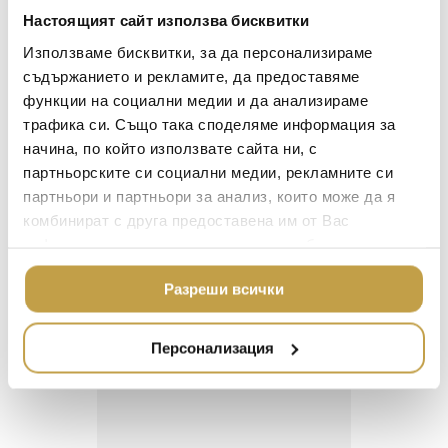
ОСВЕТЛЕНИЕ
нюанси. 85% памук, 15% коприна.
Настоящият сайт използва бисквитки
LALIQUE
Произведено в Италия.
АКСЕСОАРИ ЗА ИНТ
Използваме бисквитки, за да персонализираме
BACCARAT
ЗА МАСАТА
съдържанието и рекламите, да предоставяме
Crafted in a rich blend of fine cotton sateen and
функции на социални медии и да анализираме
elegant silk, the Luxury Chains Decorative
TOM DIXON
ТЕКСТИЛ ЗА ДОМА
трафика си. Също така споделяме информация за
Cushion features an iconic chain design in
MICHAEL ARAM
АРОМАТИ ЗА ДОМА
elegant hues. 85% cotton, 15% silk. Made in Italy.
начина, по който използвате сайта ни, с
ASSOULINE
партньорските си социални медии, рекламните си
ИЗКУСТВО И КНИГИ
партньори и партньори за анализ, които може да я
SELETTI
ВИСОК КЛАС МЕБЕЛ
комбинират с друга предоставена им от Вас
L’OBJET
информация или с такава, която са събрали от
ЛУКСОЗНИ ГРАДИН
МЕБЕЛИ
ползването от Ваша страна на услугите им.
Георги Питов
Ива
DOLCE & GABBANA C
Разреши всички
2021-06-01
202
ПОДАРЪЦИ
ETHNICRAFT
НАМАЛЕНИЕ
ZUIVER
 за
Много интересни
Един маг
Персонализация
 на
предложения! Любезен
елегант
DUTCHBONE
то за
персонал.
намерит
направи
неповт