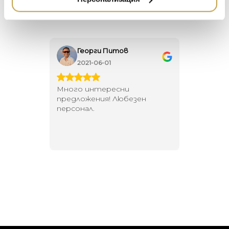
DUTCHBONE
Георги Питов
Ива
2021-06-01
202
 за
Много интересни
Един маг
 на
предложения! Любезен
елегант
то за
персонал.
намерит
направи
неповт